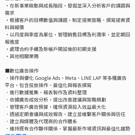
・在新事業啟動與成長階段，發掘並深入分析客戶的課題與
需求
・根據客戶的目標數值與課題，制定提案策略、撰寫提案資
料與報價
・以月度與季度為單位，管理銷售目標及利潤率，並定期回
報進度
・處理合約手續及新帳戶開設後的初期支援
・其他相關業務
■數位廣告操作
．操作與優化 Google Ads、Meta、LINE LAP 等多種廣告
平台，包含投放操作、最佳化與報表撰寫
．進行數據蒐集、報表製作及資料整理
．依據廣告成效分析，提出改善建議與策略規劃
．管理客戶廣告預算，確保資源投入效益最大化
．透過定期會議與成效報告，建立並維繫客戶關係與信任
．建立與媒體及代理商的合作體系
．維持既有合作夥伴關係，掌握最新市場資訊與最佳化趨勢