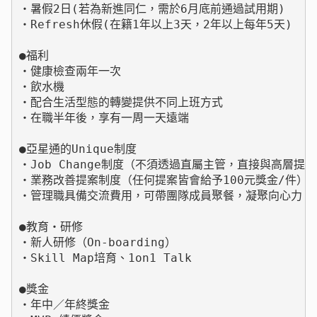
・暑假2日(若為新進同仁，需於6月底前通過試用期)

・Refresh休假(在籍1年以上3天，2年以上每年5天)

●福利

・健康檢查兩年一次

・飲水機

・配合生活型態的轉變提供不同上班方式

・在職半年後，享有一周一天遠端

●亞星通的Unique制度

・Job Change制度（不須透過直屬主管，直接與高層提出
・業務改善提案制度（任何提案皆會給予100元獎金/件）

・管理職具備交流費用，可帶團隊成員聚餐，凝聚向心力

●教育・研修

・新人研修（On-boarding）

・Skill Map培育、1on1 Talk

●獎金

・年中／年終獎金
