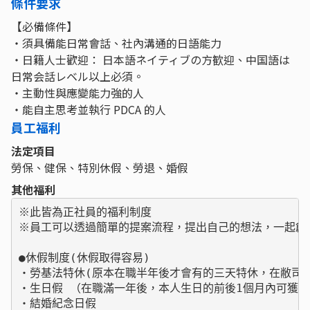
條件要求
【必備條件】
・須具備能日常會話、社內溝通的日語能力
・日籍人士歡迎： 日本語ネイティブの方歓迎、中国語は
日常会話レベル以上必須。
・主動性與應變能力強的人
・能自主思考並執行 PDCA 的人
員工福利
法定項目
勞保、健保、特別休假、勞退、婚假
其他福利
※此皆為正社員的福利制度

※員工可以透過簡單的提案流程，提出自己的想法，一起創造
●休假制度(休假取得容易)

・勞基法特休(原本在職半年後才會有的三天特休，在敝司為
・生日假 （在職滿一年後，本人生日的前後1個月內可獲得
・結婚紀念日假
