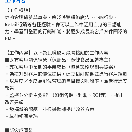
【工作樣貌】
你將會透過參與專案，廣泛涉獵網路廣告、CRM行銷、
Retail行銷等各種經驗。你可以工作中活用自身的日語能
力，學習到全面的行銷知識，將逐步成長為客戶案件團隊的
PM。
【工作內容】以下為此職缺可能會接觸的工作內容
■既有客戶關係經營（保養品、保健食品品牌為主）
・支援客戶中長期的事業成長（包含策略規劃與提案）
・為提升對客戶的價值提供，建立良好關係並進行客戶規劃
・以月度／季度為單位管理銷售目標與利潤率，並進行進度
報告
・監控並分析主要KPI（如銷售額、利潤、ROI等），提出
改善建議
・發掘新的課題，並根據數據提出改善方案
・其他相關業務
■新客戶開發