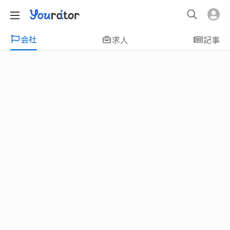
会社
求人
記事
ピックアップ
新鮮人友善專區｜應屆畢業生找工作、新
鮮人友善、無經驗可
大學生畢業找工作，求職迷惘嗎？Yourator 精
選新鮮人工作職缺：無經驗可、科技新創、外
商公司、週休二日、企業急徵、月薪四萬起、
上市上櫃、應屆最愛等最新工作；提供最新職
場資訊：求職攻略、履歷表撰寫技巧、自傳範
例、面試經驗、學長姐經驗分享等，幫助你找