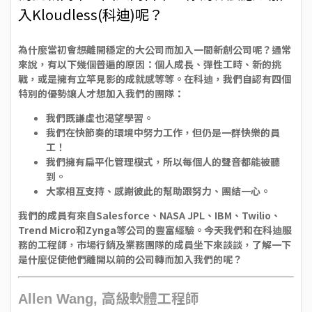
入Kloudless(科迪)呢？
為什麼當初會想離開穩定的大公司而加入一間新創公司呢？通常
來說，有以下幾個普遍的原因：個人成長、彈性工時、新的挑
戰，或是擁有立竿見影的成就感等等。在科迪，我們自認有四個
特別的優勢讓人才想加入我們的團隊：
我們既謙虛也渴望學習。
我們在快節奏的環境中努力工作，但仍是一群快樂的員
工！
我們擁有扁平化管理模式，所以每個人的聲音都能被聽
到。
大家相互支持、感謝彼此的幫助跟努力、團結一心。
我們的成員有來自Salesforce、NASA JPL、IBM、Twilio、
Trend Micro和Zynga等公司的豐富經驗。今天我們和在科迪服
務的工程師，市場行銷及業務團隊的成員坐下來談談，了解一下
是什麼促使他們離開以前的公司轉而加入我們的呢？
高級軟體工程師
Allen Wang,