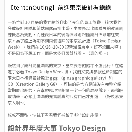
【tentenOuting】前進東京設計看飽飽
一路忙到 10 月底的我們終於迎來了今年的員工旅遊，這次我們
分成設計團隊和前端團隊兩批出遊，主要是以出國看展的教育訓
練概念為規劃，而鍾愛日本的後端團隊則跟隨設計團隊前往東
京。為了趕上為期不到兩個禮拜的
東京設計週
（Tokyo Design
Week），我們在 10/26~10/30 短暫滯留東京，好不想回來啊！
不是因為不想工作，而是太多好設計想看。（真的啦～）
既然到了設計能量滿點的東京，當然要看飽飽才不虛此行！在確
定了必看 Tokyo Design Week 後，我們又安排參觀位於銀座的
兩大日本視覺設計殿堂
ggg
（ginza graphic gallery）和
G8
（Creation Gallery G8），可惜的是官方網站沒有完整介紹
當期展出細節，有幸親臨現場細讀一字一句的展品說明，那種吸
取精華、心頭上滿滿的充實感真的只有自己才知道。（好羨慕東
京人啊～）
転転不藏私，快往下看看我們補給了哪些設計能量。
設計界年度大事 Tokyo Design