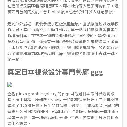
在建築模型展區看得到隈研吾、藤本壯介等大建築師的作品，還
有來自台灣的文創平台 Pinkoi 展區也看得到許多人駐足參觀。
走到戶外展場，我們參觀了超級貨櫃屋展、圓頂帳篷展以及學校
作品展，其中仍舊不乏互動性作品，第一站我們就變身警官進到
貨櫃裡辦案，在空無一物的貨櫃裡體驗了 AR 技術。學校作品則
多為觀念性創作，像是有一個由好幾片簾幕搭起來的涼亭，簾幕
上印有創作者旅行時攝下的照片，讓回憶隨風飄揚。另外還有結
合漫畫書和重力原理搭起的吊床，讓參觀者能實際上去跳一跳、
躺一躺。
奠定日本視覺設計專門藝廊 ggg
全名 ginza graphic gallery 的 ggg 可說是日本設計界最高殿
堂，福田繁雄、原研哉、佐藤可士和都曾受邀展出，三十年間僅
累積了 120 檔展覽，展出品質保證「最高」。旅程期間正展出的
是設計公司
NOSIGNER
「形與理由」企劃展，展場僅一樓平面，
以每一面牆、每一塊磚為展區分隔小主題，皆貫徹了形理變化與
進化的概念。