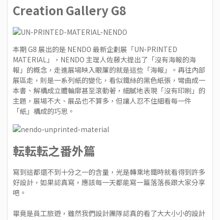
Creation Gallery G8
本期 G8 展出的是 NENDO 最新企劃展「UN-PRINTED
MATERIAL」，NENDO 主理人佐藤大提出了「沒有海報的海
報」的概念，走進展場映入眼簾的就是這些「海報」。再往內部
展區走，則是一系列紙的變化，看似鐵絲的黑色紙張，彎曲成一
本書、解構成立體輪廓甚至滾動著，細膩地表現「沒有印刷」的
主題，展場不大、展品也不算多，但讓人忍不住細看每一件
「紙」構成的巧思。
転転転之番外篇
寫到這都還不到十分之一的含量，光是轉乘地鐵時就看得到許多
好設計，如果認真寫，應該每一天都能寫一篇落落長跟大家分享
吧。
畢竟是員工旅遊，雖然我們設計團隊認真的看了大大小小的設計