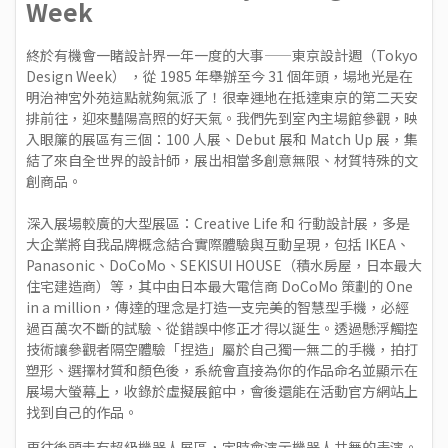
Week
終於有機會一睹設計界一年一度的大事——
東京設計週
（Tokyo
Design Week） ，從 1985 年舉辦至今 31 個年頭，場地光是在
明治神宮外苑這點就夠氣派了！很幸運地在抵達東京的第二天安
排前往，迎來豔陽高照的好天氣。我們先到室內主場館參觀，映
入眼簾的展區有三個：100 人展、Debut 展和 Match Up 展，集
結了來自全世界的設計師，展出相當多創意無限、材質特殊的文
創商品。
深入展場較廣的大型展區：Creative Life 和 行動設計展，多是
大企業將自我品牌概念結合實際體驗與互動呈現，包括 IKEA、
Panasonic、DoCoMo、
SEKISUI HOUSE
（積水房屋，日本最大
住宅建造商）等，其中由日本最大電信商 DoCoMo 策劃的
One
in a million
，傳達的理念是打造一支完美的智慧型手機，必經
過百萬次不斷的試驗、從錯誤中修正才得以誕生。透過懸浮觸控
技術讓參觀者隔空體驗「捏造」屬於自己獨一無二的手機，拍打
塑形、選擇材質和顏色後，系統會直接為你的作品命名並顯示在
展場大螢幕上，收錄於虛擬展館中，會後還能在活動官方網站上
找到自己的作品。
再往後頭走有超級機器人展區，定時會演示機器人共舞的表演。