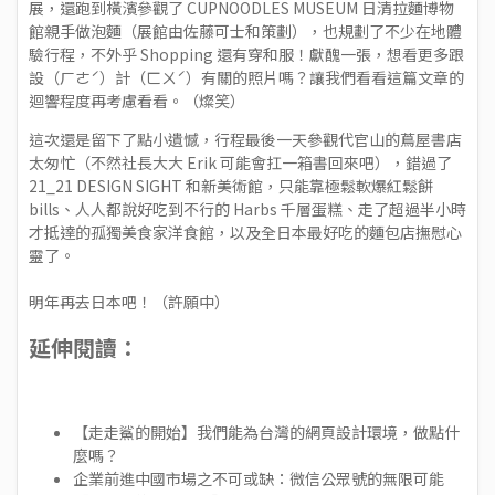
展，還跑到橫濱參觀了
CUPNOODLES MUSEUM
日清拉麵博物
館親手做泡麵（展館由佐藤可士和策劃），也規劃了不少在地體
驗行程，不外乎 Shopping 還有穿和服！獻醜一張，想看更多跟
設（ㄏㄜˊ）計（ㄈㄨˊ）有關的照片嗎？讓我們看看這篇文章的
迴響程度再考慮看看。（燦笑）
這次還是留下了點小遺憾，行程最後一天參觀代官山的蔦屋書店
太匆忙（不然社長大大 Erik 可能會扛一箱書回來吧），錯過了
21_21 DESIGN SIGHT 和新美術館，只能靠極鬆軟爆紅鬆餅
bills、人人都說好吃到不行的 Harbs 千層蛋糕、走了超過半小時
才抵達的孤獨美食家洋食館，以及全日本最好吃的麵包店撫慰心
靈了。
明年再去日本吧！（許願中）
延伸閱讀：
【走走鯊的開始】我們能為台灣的網頁設計環境，做點什
麼嗎？
企業前進中國市場之不可或缺：微信公眾號的無限可能