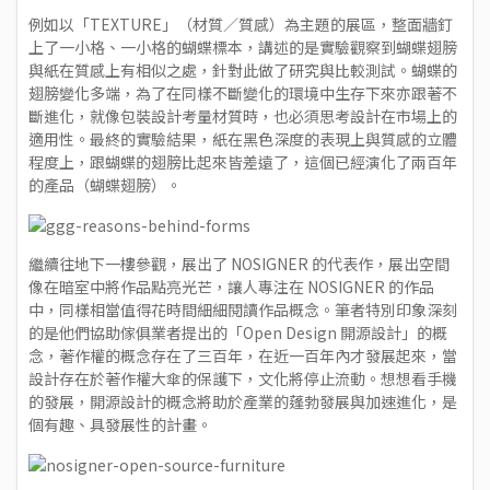
例如以「TEXTURE」（材質／質感）為主題的展區，整面牆釘
上了一小格、一小格的蝴蝶標本，講述的是實驗觀察到蝴蝶翅膀
與紙在質感上有相似之處，針對此做了研究與比較測試。蝴蝶的
翅膀變化多端，為了在同樣不斷變化的環境中生存下來亦跟著不
斷進化，就像包裝設計考量材質時，也必須思考設計在市場上的
適用性。最終的實驗結果，紙在黑色深度的表現上與質感的立體
程度上，跟蝴蝶的翅膀比起來皆差遠了，這個已經演化了兩百年
的產品（蝴蝶翅膀）。
繼續往地下一樓參觀，展出了
NOSIGNER
的代表作，展出空間
像在暗室中將作品點亮光芒，讓人專注在 NOSIGNER 的作品
中，同樣相當值得花時間細細閱讀作品概念。筆者特別印象深刻
的是他們協助傢俱業者提出的「Open Design 開源設計」的概
念，著作權的概念存在了三百年，在近一百年內才發展起來，當
設計存在於著作權大傘的保護下，文化將停止流動。想想看手機
的發展，開源設計的概念將助於產業的蓬勃發展與加速進化，是
個有趣、具發展性的計畫。