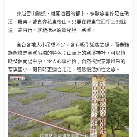
穿越雪山隧道，離開喧囂的都市，多數旅客佇足在礁
溪、羅東，或直奔花東後山。只要在羅東往西拐上33縣
道一路直行，就能抵達原鄉秘境－寒溪。
全台各地大小吊橋不少，各有吸引遊客之處，而泰雅
族圖騰是寒溪吊橋的特色；山頭上的寒溪神社，可以俯
瞰整個蘭陽平原，令人心曠神怡；自然樸實泰雅風采的
寒溪國小，假日時更適合走走，體驗慢活知性之旅。