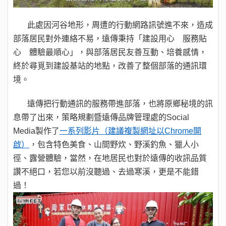
此處因河谷地形，周遭的行動網路訊號進不來，
造成
部落居民對外連絡不易，遠傳秉持「建設用心 服務貼
心 體驗最順心」，與部落居民友善互動、培養感情，
終於尋覓到建設基站的地點，改善了整個部落的通訊環
境。
遠傳把行動通訊的服務帶進部落，也將原鄉秘境的訊
息帶了出來，策略規劃暨遠傳品牌管理處的Social
Media製作了
一系列影片（建議複製網址以
Chrome
開
啟）
，包含特色美食、山間野炊、野溪釣魚、獵人小
徑、露營體驗，當然，在地居民也對於遠傳的收訊品質
讚不絕口，若您以前沒聽過、去過寒溪，更是不能錯
過！