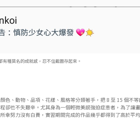
N 都有種莫名的成就感，忍不住截圖存起來。
從
顏色
、
動物
、
品項
、
花樣
、
風格
等分類著手，把 8 至 15 個
過程卻也不失艱辛。尤其身為一個輕微美感強迫症患者，為了讓
所幸努力沒有白費，實習期間完成的作品幾乎都得到了高於平均的