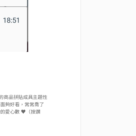
不等的商品拼貼成具主題性
畫面夠好看，常常喬了
愛心數 ♥︎（按讚