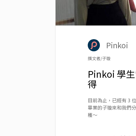
Pinkoi
撰文者/子璇
Pinkoi
得
目前為止，已經有 3 
畢業的子璇來和我們分享
穫～