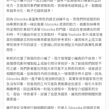
外一位小編 Poya 一起討論內容，還有一起開會檢討需要改正的
地方，主管與同事們都很幫助我，我慢慢地越寫越上手，製圖越
來越多元化，點子也越來越多。
因為 Glossika 是富教育性的語言訓練平台，而我們所經營的粉
絲專業則是第一線去推廣 Glossika 資源的助力，臉書粉絲專頁
所呈現的形象就代表著 Glossika 的門面，因此在查詢適合的資
料時，不只藉由中英文文章取材，不論是 Youtube 影片或甚至是
其他相關語言的粉絲專頁都是我的參考資料，讓我每天上班又能
學到很多不同的語言，也更細心的去檢視貼文內容的真實性與實
用性。
默默的也當了兩個月的小編了，我才發現當小編真的不容易！不
是隨便找素材複製貼上或是引用分享就好。為了創造我們與眾不
同之處，我們更著重在挖掘大家可能不太熟悉的資訊，或是語言
相關的知識。這兩個月內我彷彿進入一場環遊世界大冒險，因為
Glossika 真的一直不斷在增加新的語言，其實有很多國家我也完
全沒有印象，但是我的工作又是負責推廣這些語言，吸引大家的
興趣學習，因此撰寫每一則貼文過程中，我會從介紹國家的文
化、習俗、特色著手，認識了這麼多國家，讓我的視野開闊到更
廣更遠。
雖然我從沒學過行銷相關的課程，但進入 Glossika 這個語言新