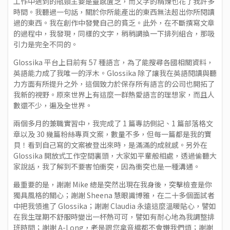
工作中遇到的瓶頸主要是靈感匱乏，而文字的精煉也花了我許多
時間。我聽過一句話，關於你所能產出的東西無法超出你所閱讀
過的東西。我在創作中發覺自己的貧乏。此外，在不斷撰寫文章
的過程中，我發現，同樣的文字，稍稍調換一下排列組合，那吸
引力是完全不同的。
Glossika 平台上目前有 57 種語言，為了能搜尋各國相關資料，
英語能力成了我唯一的浮木。Glossika 除了讓我在英語閱讀與聽
力方面有所提升之外，這個致力於保存所有語言的公司也開拓了
我新的視野。原來世界上有這麼一群熱愛語言的理想家，而且人
數還不少，遍及全世界。
兩個多月的兼職實習中，我完成了 1 篇專訪側記、1 篇部落格文
章以及 30 幾篇粉絲專頁文案，數量不多，但每一篇都是我的寶
貝！看到自己寫的文案被登出來時，是滿滿的成就感。另外在
Glossika 開放式工作空間裏頭，大家如平輩般相處，透過偷聽大
家說話，我了解到不要害怕衝突，因為衝突也是一種溝通。
最重要的是，謝謝 Mike 總是突然出現在我身後，突擊檢查是你
獨具風格的關心；謝謝 Sheena 慧眼識博雅，在二十多個面試者
中把我領進了 Glossika；謝謝 Claudia 永遠這麼溫暖貼心，譬如
在我生理期不舒服時變出一杯熱可可，譬如有耐心地為我調整排
班時間；謝謝 A-Long，老是跟您拿音檔都不會嫌我們煩；謝謝