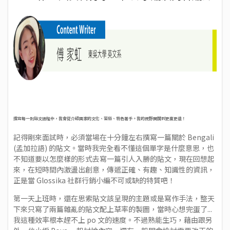
撰寫每一則貼文過程中，我會從介紹國家的文化、習俗、特色著手。我的視野開闊到更廣更遠！
記得剛來面試時，必須當場在十分鐘左右撰寫一篇關於 Bengali
(孟加拉語) 的貼文。當時我完全看不懂這個單字是什麼意思，也
不知道要以怎麼樣的形式去寫一篇引人入勝的貼文，現在回想起
來，在短時間內激盪出創意，傳遞正確、有趣、知識性的資訊，
正是當 Glossika 社群行銷小編不可或缺的特質吧！
第一天上班時，還在思索貼文該呈現的主題或是寫作手法，整天
下來只寫了兩篇雜亂的貼文配上草率的製圖，當時心想完蛋了...
我這種效率根本趕不上 po 文的速度。不過熟能生巧，藉由跟另