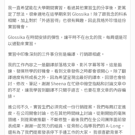
我一直希望能在大學期間實習，看過其他實習生的分享後，更篤
定了想法。很幸運地在這學期來到 Glossika！除了跟我念的科系
相關，加上對於「外語習得」也很有興趣，因此我格外珍惜這份
實習機會。
Glossika 在時間安排的彈性，讓平時不在台北的我，每周還是可
以通勤來實習。
實習中印象深刻的三件事分別是編譯、行銷跟相處。
我的工作內容之一是翻譯部落格文章、影片字幕等等。這是鍛
鍊、發揮所學的好機會，看到文章發佈之時都會很開心。除了翻
譯速度有所成長之外，因為希望呈現出最好的譯本，回頭也會檢
討、修改、筆記。謝謝 Sheena 在忙碌中撥空指點和討論文章中
的不足，讓我學習到翻譯不只關乎語言、也要在意文章的內容編
排。
進公司不久，實習生們必須完成一份行銷提案。我們每周訂定進
度，在公司開會討論，也在其他時間線上討論。從剛開始的毫無
頭緒，到提案被推翻、不斷修整，最後我們在全公司團隊面前發
表成果。謝謝一起努力的組員、從旁耐心指導我們的 A-Long，
還有為了我們提案發表停下手邊工作的大家。 我很喜歡背景不