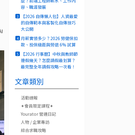
麼？前端工程師薪水、工作內
容、職涯發展
【2026 自傳懶人包】人資最愛
3
的自傳範本與客製化自傳技巧
大公開
I
月薪實領多少？2026 勞健保扣
4
款、投保級距與勞退 6% 試算
【2026 行事曆】中秋與教師節
5
連假幾天？怎麼請假最划算？
最完整全年請假攻略一次看！
文章類別
活動速報
✦會員限定課程✦
Yourator 營運日記
人物 / 企業專訪
綜合求職攻略