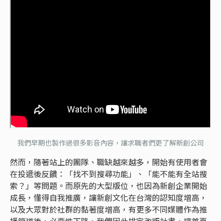
我們早期也製作過很多影音內容，讓求職者們更了解新創公司
然而，隨著站上的團隊、職缺越來越多，開始有使用者會
在投遞後反饋：「找不到搜尋功能」、「能不能有全站搜
索？」等問題。而原先的大型版位，也因為新創企業開始
成長，懂得自我推廣，讓新創文化在台灣的認知度增高，
以及大眾對於社群的黏著度增高，有更多不同媒體作為推
播管道後，必要性下降，我們因此排定改版計畫，讓首頁