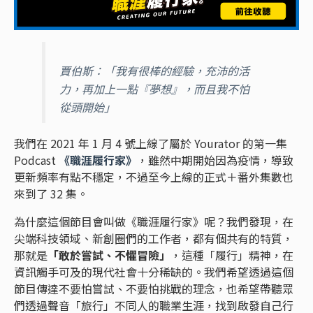
賈伯斯：「我有很棒的經驗，充沛的活
力，再加上一點『夢想』，而且我不怕
從頭開始」
我們在 2021 年 1 月 4 號上線了屬於 Yourator 的第一集
Podcast
《職涯履行家》
，雖然中期開始因為疫情，導致
更新頻率有點不穩定，不過至今上線的正式＋番外集數也
來到了 32 集。
為什麼這個節目會叫做《職涯履行家》呢？我們發現，在
尖端科技領域、新創圈們的工作者，都有個共有的特質，
那就是
「敢於嘗試、不懼冒險」
，這種「履行」精神，在
資訊觸手可及的現代社會十分稀缺的。我們希望透過這個
節目傳達不要怕嘗試、不要怕挑戰的理念，也希望帶聽眾
們透過聲音「旅行」不同人的職業生涯，找到啟發自己行