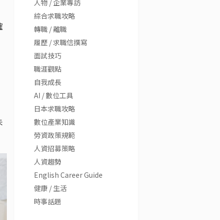
人物 / 企業專訪
綜合求職攻略
確
轉職 / 離職
履歷 / 求職信撰寫
面試技巧
職涯觀點
自我成長
AI / 數位工具
日本求職攻略
未
數位產業知識
勞資政策規範
人資招募策略
人資趨勢
English Career Guide
健康 / 生活
時事話題