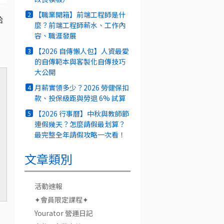
【職業開箱】前端工程師是什
2
給
麼？前端工程師薪水、工作內
容、職涯發展
【2026 自傳懶人包】人資最愛
3
的自傳範本與客製化自傳技巧
大公開
月薪實領多少？2026 勞健保扣
4
款、投保級距與勞退 6% 試算
【2026 行事曆】中秋與教師節
5
連假幾天？怎麼請假最划算？
最完整全年請假攻略一次看！
文章類別
活動速報
✦會員限定課程✦
Yourator 營運日記