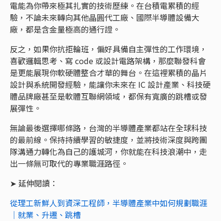
電能為你帶來極其扎實的技術歷練。在台積電累積的經
驗，不論未來轉向其他晶圓代工廠、國際半導體設備大
廠，都是含金量極高的通行證。
反之，如果你抗拒輪班，偏好具備自主彈性的工作環境，
喜歡邏輯思考、寫 code 或設計電路架構，那麼聯發科會
是更能展現你軟硬體整合才華的舞台。在這裡累積的晶片
設計與系統開發經驗，能讓你未來在 IC 設計產業、科技硬
體品牌廠甚至是軟體互聯網領域，都保有寬廣的跳槽或發
展彈性。
無論最後選擇哪條路，台灣的半導體產業都站在全球科技
的最前線。保持持續學習的敏捷度，並將技術深度與跨團
隊溝通力轉化為自己的護城河，你就能在科技浪潮中，走
出一條無可取代的專業職涯路徑。
➤ 延伸閱讀：
從理工新鮮人到資深工程師，半導體產業中如何規劃職涯
｜就業、升遷、跳槽