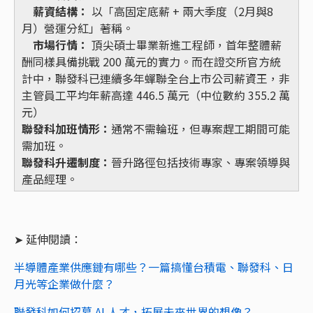
薪資結構：
以「高固定底薪 + 兩大季度（2月與8
月）營運分紅」著稱。
市場行情：
頂尖碩士畢業新進工程師，首年整體薪
酬同樣具備挑戰 200 萬元的實力。而在證交所官方統
計中，聯發科已連續多年蟬聯全台上市公司薪資王，非
主管員工平均年薪高達 446.5 萬元（中位數約 355.2 萬
元）
聯發科加班情形：
通常不需輪班，但專案趕工期間可能
需加班。
聯發科升遷制度：
晉升路徑包括技術專家、專案領導與
產品經理。
➤ 延伸閱讀：
半導體產業供應鏈有哪些？一篇搞懂台積電、聯發科、日
月光等企業做什麼？
聯發科如何招募 AI 人才，拓展未來世界的想像？