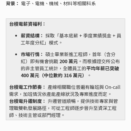
背景：
電子、電機、機械、材料等相關科系
台積電薪資福利：
薪資結構：
採取「基本底薪 + 季度業績獎金 + 員
工年度分紅」模式。
市場行情：
碩士畢業新進工程師，首年（含分
紅）即有機會挑戰
200 萬元
。而根據證交所公布
的非主管員工統計，全體員工的
平均年薪已突破
400 萬元（中位數約 316 萬元）
。
台積電工作節奏：
產線相關職位普遍有輪班與 On-call
需求，加班情況依產能產線狀況及專案進度而定。
台積電升遷制度：
升遷管道順暢，提供技術專家與管
理職雙軌發展路徑，可從工程師逐步晉升至資深工程
師、技術主管或部門經理。