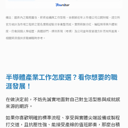
備註：圖表內之職務屬性、薪資結構與工作型態，係根據近年上市櫃公司公開財報、證交所
官方統計及市場工程師之匿名實務經驗分享彙整而成。實際薪酬分紅、輪班頻率與升遷制
度，仍會因個人學經歷、具體部門、績效表現（考績）及公司當年度營運方針而有所差異，
相關資訊僅供求職轉職時參考。
半導體產業工作怎麼選？看你想要的職
涯發展！
在做決定前，不妨先誠實地面對自己對生活型態與成就感
來源的期許。
如果你喜歡明確的標準流程、享受與實體尖端設備或製程
打交道，且抗壓性強、能接受產線的值班節奏，那麼台積