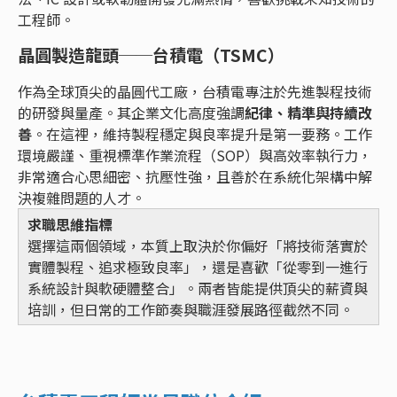
工程師。
晶圓製造龍頭──台積電（TSMC）
作為全球頂尖的晶圓代工廠，台積電專注於先進製程技術
的研發與量產。其企業文化高度強調
紀律、精準與持續改
善
。在這裡，維持製程穩定與良率提升是第一要務。工作
環境嚴謹、重視標準作業流程（SOP）與高效率執行力，
非常適合心思細密、抗壓性強，且善於在系統化架構中解
決複雜問題的人才。
求職思維指標
選擇這兩個領域，本質上取決於你偏好「將技術落實於
實體製程、追求極致良率」，還是喜歡「從零到一進行
系統設計與軟硬體整合」。兩者皆能提供頂尖的薪資與
培訓，但日常的工作節奏與職涯發展路徑截然不同。