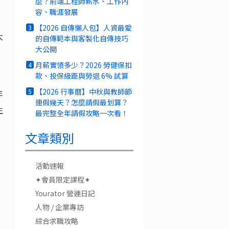
麼？前端工程師薪水、工作內
容、職涯發展
【2026 自傳懶人包】人資最愛
3
大
的自傳範本與客製化自傳技巧
大公開
月薪實領多少？2026 勞健保扣
4
款、投保級距與勞退 6% 試算
【2026 行事曆】中秋與教師節
5
年
連假幾天？怎麼請假最划算？
生
最完整全年請假攻略一次看！
文章類別
活動速報
✦會員限定課程✦
Yourator 營運日記
人物 / 企業專訪
綜合求職攻略