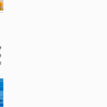
野
持
想