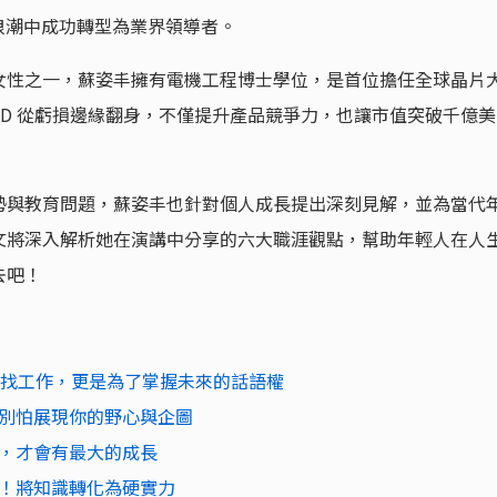
I 浪潮中成功轉型為業界領導者。
女性之一，蘇姿丰擁有電機工程博士學位，是首位擔任全球晶片
MD 從虧損邊緣翻身，不僅提升產品競爭力，也讓市值突破千億美
勢與教育問題，蘇姿丰也針對個人成長提出深刻見解，並為當代
文將深入解析她在演講中分享的六大職涯觀點，幫助年輕人在人
去吧！
了找工作，更是為了掌握未來的話語權
別怕展現你的野心與企圖
，才會有最大的成長
！將知識轉化為硬實力