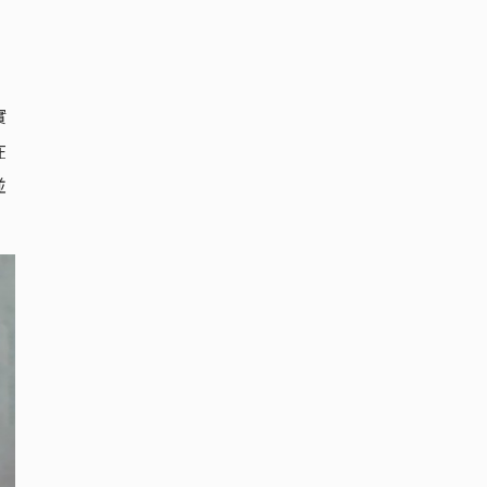
實
在
並