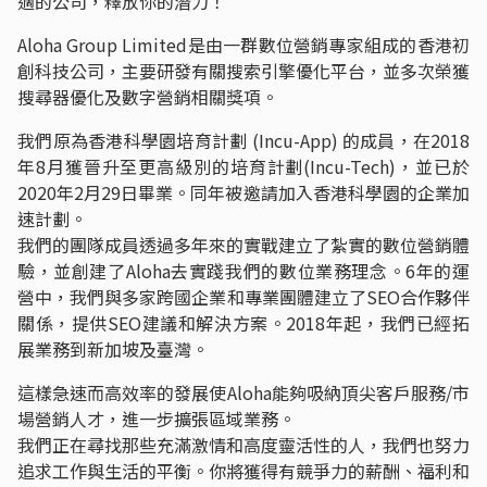
適的公司，釋放你的潛力！
Aloha Group Limited是由一群數位營銷專家組成的香港初
創科技公司，主要研發有關搜索引擎優化平台，並多次榮獲
搜尋器優化及數字營銷相關獎項。
我們原為香港科學園培育計劃 (Incu-App) 的成員，在2018
年8月獲晉升至更高級別的培育計劃(Incu-Tech)，並已於
2020年2月29日畢業。同年被邀請加入香港科學園的企業加
速計劃。
我們的團隊成員透過多年來的實戰建立了紮實的數位營銷體
驗，並創建了Aloha去實踐我們的數位業務理念。6年的運
營中，我們與多家跨國企業和專業團體建立了SEO合作夥伴
關係，提供SEO建議和解決方案。2018年起，我們已經拓
展業務到新加坡及臺灣。
這樣急速而高效率的發展使Aloha能夠吸納頂尖客戶服務/市
場營銷人才，進一步擴張區域業務。
我們正在尋找那些充滿激情和高度靈活性的人，我們也努力
追求工作與生活的平衡。你將獲得有競爭力的薪酬、福利和