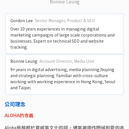
Bonnie Leung
Gordon Lee
Senior Manager, Product & SEO
Over 10 years experiences in managing digital
marketing campaigns of large scale corporations and
businesses. Expert on technical SEO and website
tracking.
Bonnie Leung
Account Director, Media Unit
9+ years in digital advertising, media planning/buying
and strategic planning. Familiar with cross-culture
working with working experience in Hong Kong, Seoul
and Taipei.
公司理念
ALOHA的含義
Aloha是植根於夏威夷文化的詞，通常被用作問候和愛的表