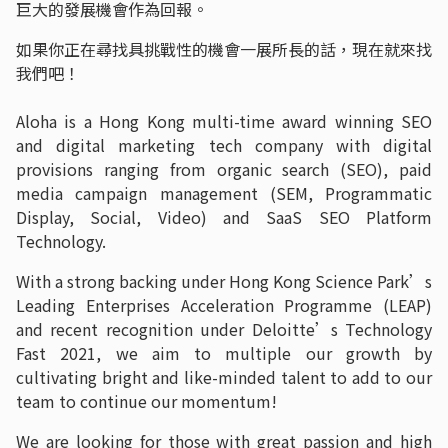
巨大的發展機會作為回報。
如果你正在尋找具挑戰性的機會一展所長的話，現在就來找
我們吧！
Aloha is a Hong Kong multi-time award winning SEO
and digital marketing tech company with digital
provisions ranging from organic search (SEO), paid
media campaign management (SEM, Programmatic
Display, Social, Video) and SaaS SEO Platform
Technology.
With a strong backing under Hong Kong Science Park’s
Leading Enterprises Acceleration Programme (LEAP)
and recent recognition under Deloitte’s Technology
Fast 2021, we aim to multiple our growth by
cultivating bright and like-minded talent to add to our
team to continue our momentum!
We are looking for those with great passion and high