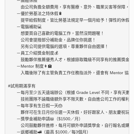
　　－團體保險

　　　由公司負擔全額費用，享有醫療、意外、職業災害等保障，讓
　　－優於勞基法之特休假🔋

　　　提早給假制度，皆比勞基法規定早一個月給予！彈性的休假制
　　－電腦補助💻

　　　想要買自己喜歡的電腦工作，當然沒問題喔！

　　　公司會提撥部分補助金，品牌任你挑選！

　　　另有公司提供電腦的選項，尊重夥伴自由選擇！

　　－員工介紹獎金制度💰

　　　鼓勵夥伴推薦優秀人才，根據錄取職級不同享有的推薦獎金也
　　－Mentor 制度👩‍🏫 

　　　入職後除了有主管負責工作任務指派外，還會有 Mentor 協
#試用期滿享有

　　－每月至少五天遠端辦公（根據 Grade Level 不同，享有天數也
　　　技術團隊不論職級額外享不限天數，自由進公司工作的權利喔！
　　－每年享有生日假一天🎂

　　　夥伴可在生日月份任選一天休假，好好跟家人、朋友慶祝玩樂去
　　－獎學金補助申請📖（$1500／月）

　　　公司鼓勵夥伴進修，每月可額外申請獎學金，自行報名或購買
　　－返鄉補助🚅（最高 $1000／每3個月）
