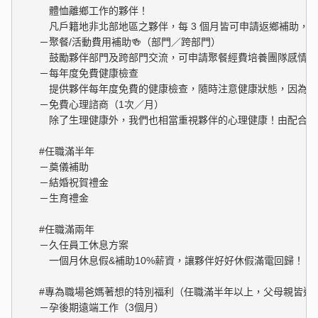
　　　體恤離鄉工作的夥伴！

　　　凡戶籍地非北部地區之夥伴，每 3 個月皆可申請返鄉補助，最高
　　－聚餐/活動費用補助🍻（部門／跨部門）

　　　鼓勵夥伴部門及跨部門交流，可申請聚餐經費培養團隊感情，
　　－每年度免費健康檢查

　　　提供夥伴每年度免費的健康檢查，隨時注意健康狀態，因為身
　　－免費心理諮商（1次／月）

　　　除了生理健康外，我們也相當重視夥伴的心理健康！由配合的
　　#任職滿半年

　　－奠儀補助

　　－結婚祝賀禮金

　　－生育禮金

　　#任職滿兩年

　　－久任員工休息方案

　　　一個月休息假&補助10%薪資，讓夥伴好好休假滿電回歸！

　　#專為職場爸媽著想的特別福利（任職滿半年以上，父母親皆適用
　　－孕後期遠端工作（3個月）
