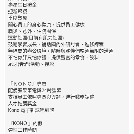
壽星生日禮金

迎新聚餐

季度聚餐

關心員工的身心健康，提供員工健檢

職災、意外、住院團保

運動社團(目前有肌力社團)

鼓勵學習成長，補助國內外研討會、進修課程

無隔間的辦公環境，隨時與夥伴們暢通無阻的溝通

不怕你胖只怕你餓，提供豐富的零食、飲料

尾牙(春酒)活動、摸彩

『ＫＯＮＯ』專屬

配備蘋果筆電與24吋螢幕

支持員工依照專長與興趣，進行職務調整

人才推薦獎金

Kono 電子雜誌吃到飽

『KONO 』的假 

彈性工作時間
