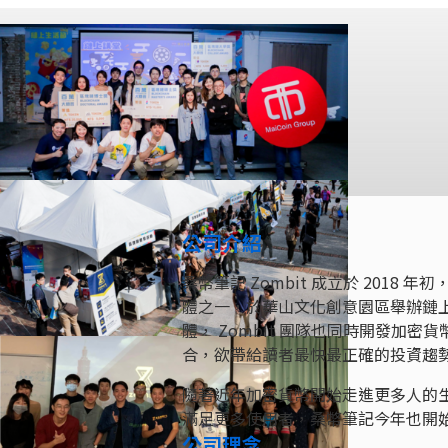
公司介紹
桑幣筆記 Zombit 成立於 201
體之一，於華山文化創意園區舉辦鏈
體， Zombit 團隊也同時開發加
合，欲帶給讀者最快最正確的投資趨
隨著近年加密貨幣開始走進更多人的生活
滿足更多使用者，桑幣筆記今年也開
公司理念