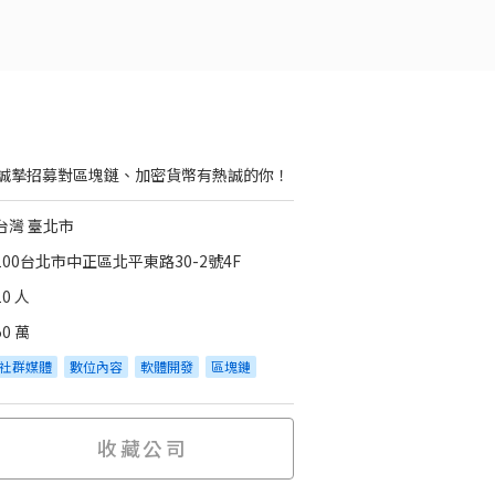
誠摯招募對區塊鏈、加密貨幣有熱誠的你！
台灣 臺北市
100台北市中正區北平東路30-2號4F
10 人
50 萬
社群媒體
數位內容
軟體開發
區塊鏈
收藏公司