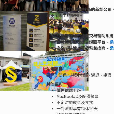
桑幣是專注於區塊鏈技術的新創公司
種不同面向的服務。
公司經營包括：
研發智能加密貨幣交易輔助系統 
台灣知名區塊鏈自媒體平台 –
桑
安全、快速加密貨幣兌換商 –
桑
公司福利
法定項目
勞保、健保、特別休假、勞退、婚假
其他福利
彈性遠端上班
MacBook以及配備螢幕
不定時的飲料及食物
一到職即享有特休10天