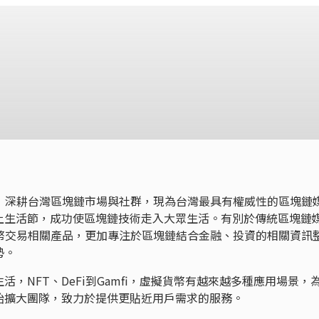
8 年初， 深耕台灣區塊鏈市場與社群，現為台灣最具有權威性的區塊鏈
上生活節，成功使區塊鏈技術走入大眾生活。有別於傳統區塊鏈
密貨幣交易相關產品，更加專注於區塊鏈結合金融、投資的相關資訊
勢。
，NFT、DeFi到Gamfi，虛擬貨幣有越來越多種應用場景，
始擴大團隊，致力於提供更貼近用戶需求的服務。