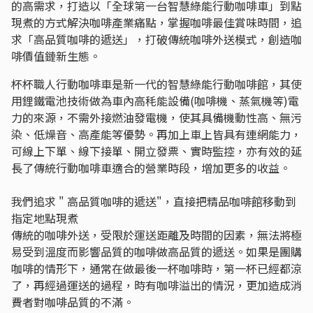
的高需求，打造以「全球第一台智慧綠能行動咖啡車」到點
現煮的方式解決咖啡產業痛點，掌握咖啡最佳賞味時間，追
求「高品質咖啡的遞送」，打破傳統咖啡外送模式，創造咖
啡價值鏈新生態。
杯杯職人行動咖啡車是新一代的智慧綠能行動咖啡館，其使
用鋰鐵電池技術做為車內高秏能設備(咖啡機、蒸氣機等)電
力的來源，不需外接燃油發電機，使其具備機動性高、無污
染、低燥音、高產能等優勢。再加上車上皆具有連網能力，
可線上下單、線下接單、開立發票、實時監控，亦有效的延
長了傳統行動咖啡車適合的營業時段，增加更多的收益。
我們追求 " 高品質咖啡的遞送"，直接把精品咖啡館移動到
指定地點現煮
傳統的咖啡外送，受限於運送距離及時間的因素，無法將極
易受到溫度而影響品質的咖啡做高品質的遞送。如果是團購
咖啡的情形下，通常在做最後一杯咖啡時，第一杯已經都涼
了，再經過運送的過程，時有咖啡溢出的情況，更加造成消
費者對咖啡品質的不滿。