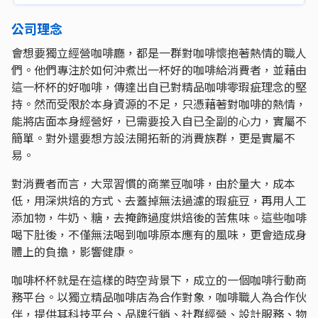
公司理念
會想要獨立經營咖啡廳，都是一群對咖啡懷抱著熱情的職人
們。他們專注於如何沖煮出一杯好的咖啡給消費者，並藉由
這一杯杯的好咖啡，傳達出自已對精品咖啡零瑕疵理念的堅
持。然而受限於本身資源的不足，只憑藉著對咖啡的熱情，
能將店面本身經營好，已需要投入自已全副的心力，實屬不
簡單。對外還要想方設法開拓新的消費族群，更是實屬不
易。
對消費者而言，大眾習慣的商業豆咖啡，由於量大，成本
低，用深烘焙的方式、去蓋掉無法過濾的瑕疵豆，再用人工
添加物，牛奶、糖，去掩飾過度烘焙後的苦焦味。這些咖啡
喝下肚後，不僅無法喝到咖啡原本應有的風味，更會造成身
體上的負擔，影響健康。
咖啡杯杯就是在這樣的時空背景下，成立的一個咖啡行動商
務平台。以獨立精品咖啡店為合作對象，咖啡職人為合作伙
伴，提供其科技平台、品牌行銷、社群經營、設計服務、物