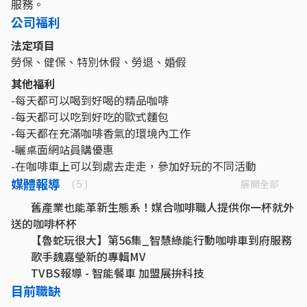
服務。
公司福利
法定項目
勞保、健保、特別休假、勞退、婚假
其他福利
-每天都可以喝到好喝的精品咖啡
-每天都可以吃到好吃的歐式麵包
-每天都在充滿咖啡香氣的環境內工作
-曬桌面網站員購優惠
-在咖啡車上可以到處去走走，參加好玩的不同活動
媒體報導
展開全部
( 5 )
舊產業也能革新生態系！媒合咖啡職人提供你一杯就外
送的咖啡杯杯
【魯蛇玩很大】第56集_智慧綠能行動咖啡車到府服務
歌手魏嘉瑩新的專輯MV
TVBS報導 - 智能餐車 加盟展拚科技
【非凡新聞 關鍵對話】大數據打造新服務 迎第4波數位
目前職缺
咖啡浪潮