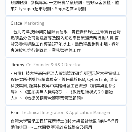
規劃服務 - 參與專案: 一之軒食品廠規劃、吉野家客製櫃、遠
東City super超市規劃、Sogo名店區規劃
Grace
Marketing
- 台北海洋技術學院 國際貿易系 - 曾任職於周生生珠寶行台灣
點睛品分公司營運督導及國內知名零售流通業務行銷人員 百
貨及零售通路工作經驗達7年以上，熟悉精品銷售市場 - 近年
專注於社群行銷管理、業務營運等工作
Jimmy
Co-Founder & R&D Director
- 台灣科技大學高階經理人資訊管理研究所 元智大學電機工
程研究所-控制系統實驗室 - 曾任職於IBM, CyberLink, 鴻海
科技集團, 趨勢科技等中高階研發主管職務 《創業與創新引
導》、《空拍與無人機專家》、《敏捷思維模式 2.0 創始
人》、《敏捷與精實軟體專案管理顧問》
Hsin
Technical Integration & Application Manager
台灣大學醫學工程研究所博士(肄) 木樂設計總監 咖啡杯杯行
動咖啡車一~三代開發 專精於系統整合及應用