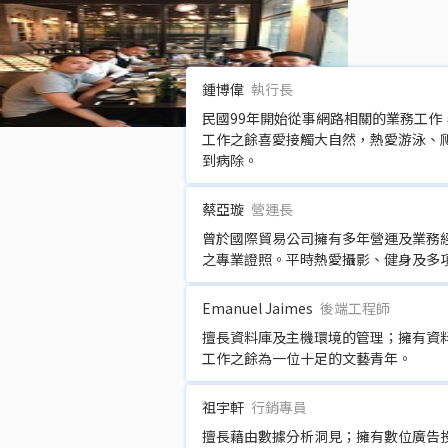
鍾博偉
執行長
民國99年開始從事網路相關的業務工
工作之餘喜愛接觸大自然，熱愛游泳、
到病除。
蔡亞璇
營運長
曾於國際貿易公司擁有多年營運及業務經
之專業證照。平時熱愛攝影、健身及多
Emanuel Jaimes
後端工程師
擅長資料庫及主機環境的管理；擁有資
工作之餘為一位十足的文藝青年。
祖宇軒
行銷專員
擅長藉由數據分析洞見；擁有數位廣告