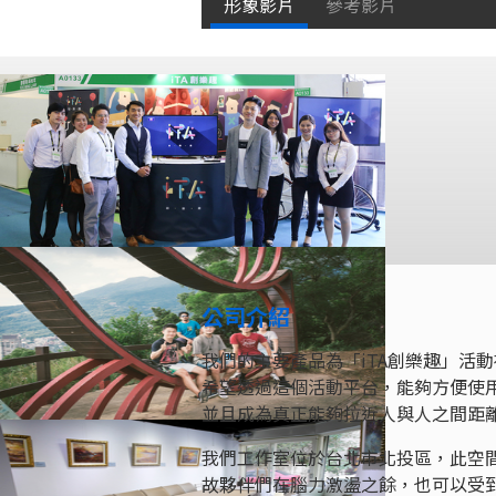
形象影片
參考影片
公司介紹
我們的主要產品為「iTA創樂趣」活
希望透過這個活動平台，能夠方便使
並且成為真正能夠拉近人與人之間距
我們工作室位於台北市北投區，此空
故夥伴們在腦力激盪之餘，也可以受