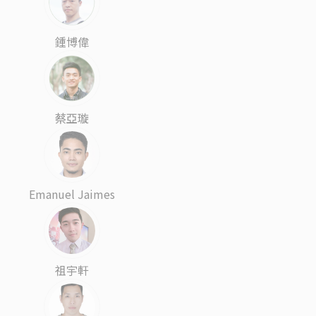
鍾博偉
蔡亞璇
Emanuel Jaimes
祖宇軒