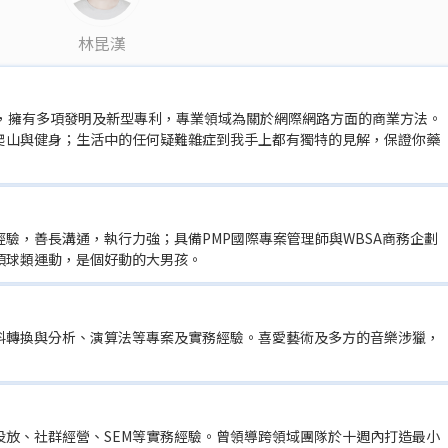
林昆漢
作，擁有多項發明及新型專利，專業領域為關於網際網路方面的商業方法。
爬山與健身；生活中的任何疑難雜症到我手上都有獨特的見解，保證你藥
驗，善長溝通，執行力強；具備PMP國際專案管理師與WBSA商務企劃
項球類運動，是個好動的大男孩。
料轉換與分析、演算法等專案及實務經驗。喜愛藝術及多方的音樂涉獵，
投放、社群經營、SEM等實務經驗。曾領導跨領域團隊於十週內打造最小