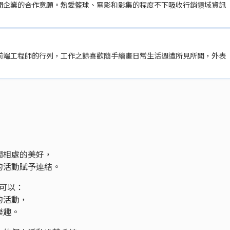
間企業的合作意願。熱愛籃球、電影和影集的程度不下吸收行銷領域資訊
前端工程師的行列，工作之餘喜歡隨手繪畫日常生活週遭所見所聞，外表
！
，
間相處的美好，
的活動賦予連結。
趣可以：
的活動，
樂趣。