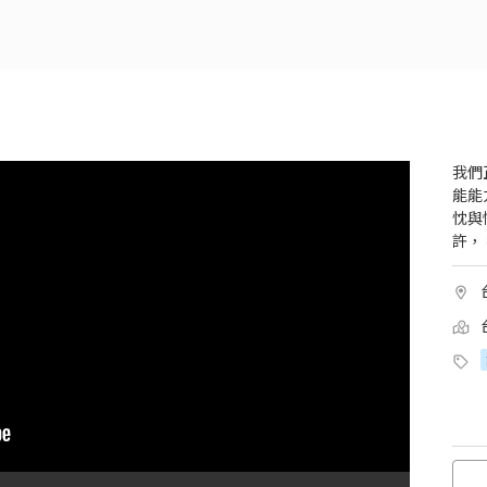
我們
能能
忱與
許，