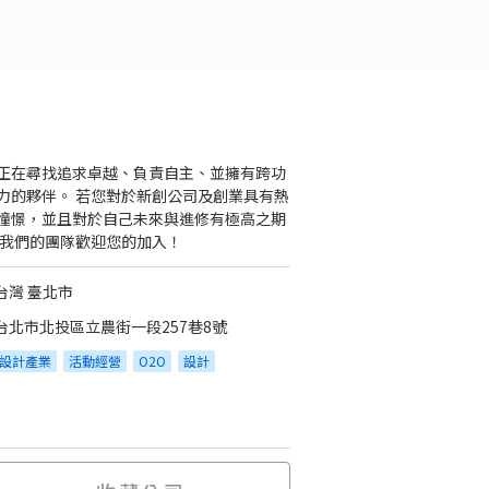
正在尋找追求卓越、負責自主、並擁有跨功
力的夥伴。 若您對於新創公司及創業具有熱
憧憬，並且對於自己未來與進修有極高之期
 我們的團隊歡迎您的加入！
台灣 臺北市
台北市北投區立農街一段257巷8號
設計產業
活動經營
O2O
設計