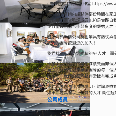
( 先來瞧瞧我們的工作室 https://www.fac
未來我們會傾向讓夥伴部份時間在家
因此我們團隊強調成員能夠是實踐自
並且重視團隊合作與進度的優秀人才
若您對於新創公司及創業具有熱忱與
我們的團隊歡迎您的加入！
我們找的不是身懷絕技的A+人才，
卓越：我們追求的是團隊績效而非個
自主：我們尊重專業，團隊的每一個
跨功能：我們的團隊夥伴需擁有完成
我們的團隊合作風格透明，討論成敗
如果你是具備以上特質的人才 網住超越
公司成員
(
1
/ 5 )