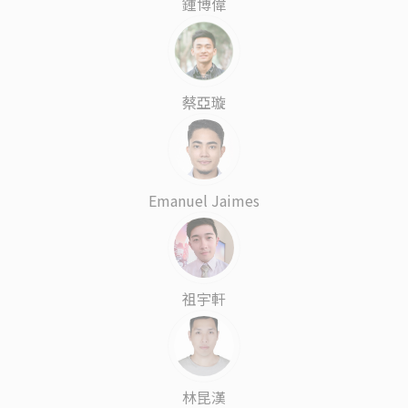
鍾博偉
蔡亞璇
Emanuel Jaimes
祖宇軒
林昆漢