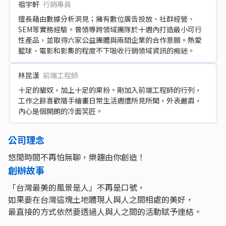
祖宇軒
行銷專員
擅長藉由數據分析洞見；擁有數位廣告投放、社群經營、
SEM等實務經驗。曾領導跨領域團隊於十週內打造最小可行
性產品，並取得六家公益團體與兩間企業的合作意願。熱愛
籃球、電影和影集的程度不下吸收行銷領域資訊的痴迷。
林昆漢
前端工程師
十足的貓奴，加上十足的果粉。剛加入前端工程師的行列，
工作之餘喜歡隨手繪畫日常生活週遭所見所聞，外表嚴肅，
內心是個開朗的冷面笑匠。
公司理念
悠閒時間不再怕無聊，樂趣由你創造！
創辦故事
「台灣最美的風景是人」不再是口號，
如果要在台灣這塊土地體現人與人之間相處的美好，
最直接的方式依然要透過人與人之間的活動賦予連結。