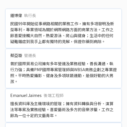
鍾博偉
執行長
民國99年開始從事網路相關的業務工作，擁有多項發明及新
型專利，專業領域為關於網際網路方面的商業方法。工作之
餘喜愛接觸大自然，熱愛游泳、爬山與健身；生活中的任何
疑難雜症到我手上都有獨特的見解，保證你藥到病除。
蔡亞璇
營運長
曾於國際貿易公司擁有多年營運及業務經驗，善長溝通，執
行力強；具備PMP國際專案管理師與WBSA商務企劃之專業證
照。平時熱愛攝影、健身及多項球類運動，是個好動的大男
孩。
Emanuel Jaimes
後端工程師
擅長資料庫及主機環境的管理；擁有資料轉換與分析、演算
法等專案及實務經驗。喜愛藝術及多方的音樂涉獵，工作之
餘為一位十足的文藝青年。