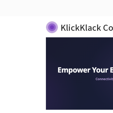
KlickKlack C