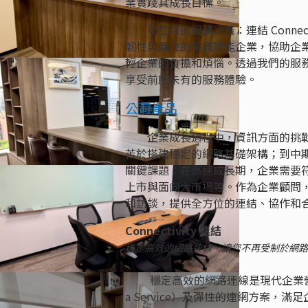
業實踐其成長目標。
可立可的服務涵蓋：連結 Connectivit
韌性與彈性的服務賦能企業，協助企
輕企業的負擔和煩惱。透過我們的服
享受前所未有的服務體驗。
公司產品
企業成長過程中，資訊方面的挑戰無所
苦於搭建穩定的網路基礎架構；到中
關鍵課題；在高速成長期，企業需要
上市與面向大市場等。作為企業顧問
和訪談，提供全方位的連結、協作和
Connectivity 連結
穩定高效的網路連線，讓您不再受制於網路
穩定高效的網路連線是現代企業營運不可
a Service）及彈性的連網方案