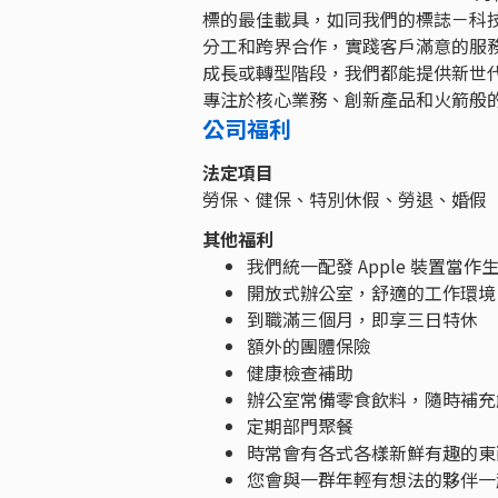
標的最佳載具，如同我們的標誌－科
分工和跨界合作，實踐客戶滿意的服
成長或轉型階段，我們都能提供新世
專注於核心業務、創新產品和火箭般
公司福利
法定項目
勞保、健保、特別休假、勞退、婚假
其他福利
我們統一配發 Apple 裝置當作
開放式辦公室，舒適的工作環境
到職滿三個月，即享三日特休
額外的團體保險
健康檢查補助
辦公室常備零食飲料，隨時補充
定期部門聚餐
時常會有各式各樣新鮮有趣的東
您會與一群年輕有想法的夥伴一