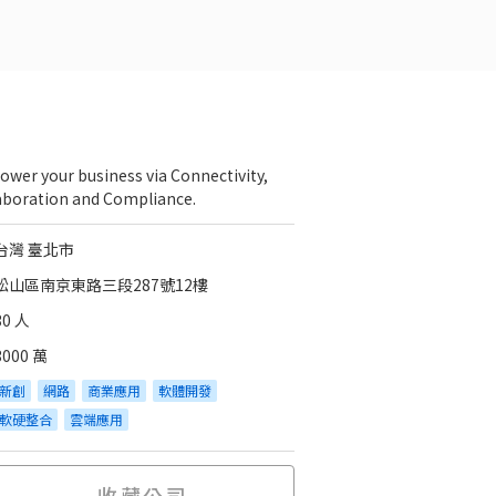
wer your business via Connectivity,
aboration and Compliance.
台灣 臺北市
松山區南京東路三段287號12樓
30 人
3000 萬
新創
網路
商業應用
軟體開發
軟硬整合
雲端應用
收藏公司