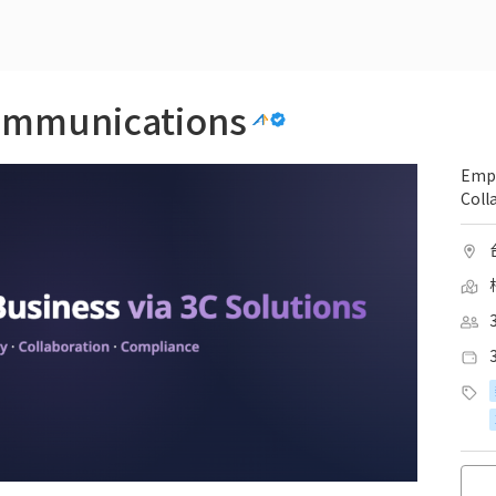
ommunications
Empo
Coll