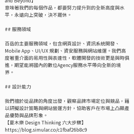
and Beyond】
意味著我們的每個作品，都要努力提升到的全新高度與水
平，永遠向上突破，決不罷休。
## 服務領域
百岳的主要服務領域，包含網頁設計、資訊系統開發、
Mobile App、UI/UX 規劃、資安服務與網站維運。我們高
度著重介面的易用性與表達性，軟體開發的技術更是與時俱
進，期望能將國內的數位Agency服務水平帶向全新的境
界。
## 設計能力
我們擅於從品牌的角度出發，觀察品牌市場定位與競品，藉
以研擬設計策略與網站營運方針，協助客戶在市場上凸顯產
品優勢與品牌形象。
【夏木樂 Design Thinking 六大步驟】
https://blog.simular.co/c1fbaf26b8c9