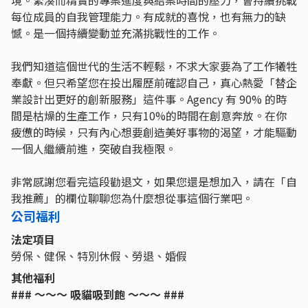
每位成員的自我管理能力。有成就的喜悅，也有無力的缺
憾。是一個持續變動並充滿挑戰性的工作。
我們知道這個世代的生活不輕鬆，不求大家要為了工作犧牲
奉獻。但只希望您在投出履歷前確認自己，真心熱愛「替企
業設計出更好的創新服務」這件事。Agency 有 90% 的時
間是枯燥的生產工作，只有10%的時間在創意奔放。在你
疲憊的時候，只有內心想要創造美好事物的渴望，才能驅動
一個人繼續前進，突破自我極限。
非常感謝您看完這段勸退文，如果您還是想加入，請在「自
我推薦」的欄位聊聊您為什麼想從事這個行業吧。
公司福利
法定項目
勞保、健保、特別休假、勞退、婚假
其他福利
### ～～～ 吸貓吸到飽 ～～～ ###