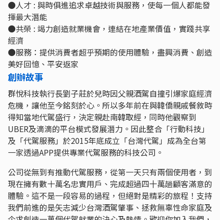
●⼈才 : 與時俱進追求卓越技術與服務，使每⼀個⼈都能發
揮最大潛能
●共榮 : 竭力創造就業機會，連結在地產業價值，實踐共享
經濟
●服務：提供消費者超乎預期的使用體驗，盡興消費、創造
美好回憶、平安返家
創辦故事
群悅科技執⾏⾧劉⼦莊於兒時因⽗親酒駕⾃撞引爆家庭經濟
危機，讓他⾄今銘刻於⼼。所以多年前在與韓僑親戚餐敘時
得知當地代駕盛⾏，決定親赴南韓取經，同時他觀察到
UBER及滴滴的平台模式發展潛⼒。因此整合「⾏動科技」
及「代駕服務」於2015年底成⽴「台灣代駕」成為全台第
⼀家透過APP提供專業代駕服務的科技公司。
公司從無到有推動代駕服務，從第⼀天只有兩個使⽤者，到
現在擁有數十萬名忠實⽤⼾、完成超過四⼗萬趟顧客滿意的
體驗。這不是⼀段容易的過程，但絕對是精彩的旅程！⽀持
我們前進的是⽮志減少台灣酒駕肇事、拯救無辜性命家庭及
企求創造⼀萬個代駕就業的決⼼及熱情。歡迎你加⼊我們，