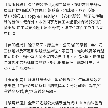
【健康職場】 久坐辦公提供人體工學椅，並經常性舉辦健
康或運動相關活動(例如：籃球賽、羽球賽、戶外活動…
等)。讓員工Happy & Healthy。 【安心保障】 除了法律強
制的勞保、健保外，本公司享有員工團體意外保險(公司負
擔全額,可用以充抵雇主法令責任)，讓每位夥伴工作生活皆
有保障。
【休閒娛樂】 除了尾牙、慶生會、公司/部門聚餐，每年員
工旅遊以及不定期舉辦紓壓課程、家庭日、電影欣賞等有趣
的活動外，辦公室內喝不完的免費咖啡、氣泡水機、提供堅
果鮮奶水果各種健康零食、好玩的飛鏢吧，讓夥伴生活開
心，工作有效率。
【獎勵制度】 除年終獎金外，對於優秀同仁每半年績效評
核調整員工酬勞或給與特別績效獎金；另公司提供端午/中
秋禮金及婚/喪/喜慶禮金補助。
【環境舒適】 全新知名辦公大樓宏匯瑞光(t.Hub 內科創新