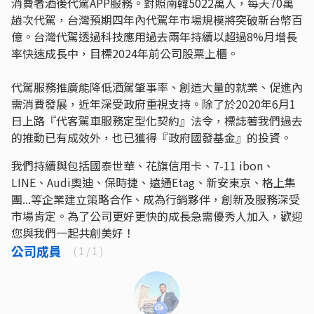
消費者酒後代駕APP服務。對照南韓5022萬⼈，每天70萬
趟次代駕，台灣預期四年內代駕年市場規模將突破新台幣百
億。台灣代駕透過科技應用過去兩年持續以超過8%月增長
率快速成長中，目標2024年前公司股票上櫃。
代駕服務推廣能降低酒駕肇事率、創造大量的就業、促進內
需消費發展，近年深受政府重視支持。除了於2020年6月1
日上路『代客駕車服務定型化契約』法令，標誌著我們過去
的推動已有成效外，也已獲得『政府國發基金』的投資。
我們持續與包括國泰世華、花旗信用卡、7-11 ibon、
LINE、Audi奧迪、保時捷、遠通Etag、新安東京、格上集
團...等企業建立策略合作、成為行銷夥伴，創新及服務深受
市場肯定。為了公司更好更快的成長急需優秀人加入，歡迎
您與我們一起共創美好！
公司成員
(
1
/ 1 )