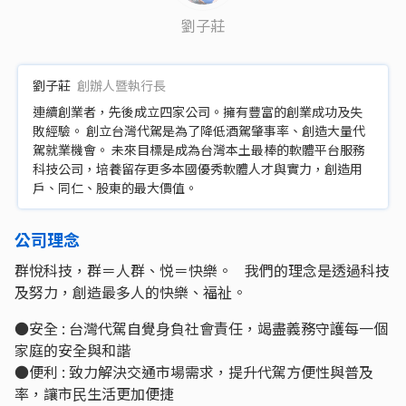
劉子莊
劉子莊
創辦人暨執行長
連續創業者，先後成立四家公司。擁有豐富的創業成功及失
敗經驗。 創立台灣代駕是為了降低酒駕肇事率、創造大量代
駕就業機會。 未來目標是成為台灣本土最棒的軟體平台服務
科技公司，培養留存更多本國優秀軟體人才與實力，創造用
戶、同仁、股東的最大價值。
公司理念
群悅科技，群＝⼈群、悦＝快樂。 我們的理念是透過科技
及努力，創造最多⼈的快樂、福祉。
●安全 : 台灣代駕⾃覺⾝負社會責任，竭盡義務守護每⼀個
家庭的安全與和諧
●便利 : 致力解決交通市場需求，提升代駕⽅便性與普及
率，讓市⺠生活更加便捷