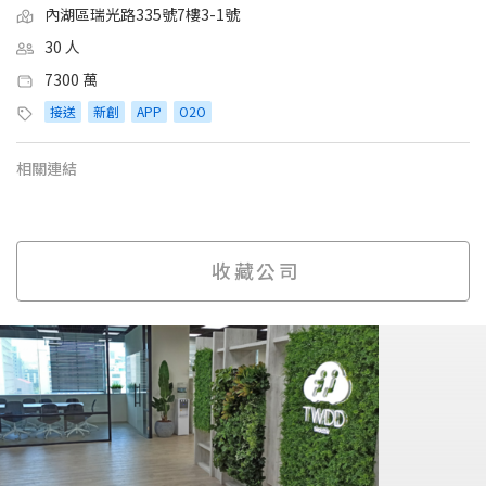
內湖區瑞光路335號7樓3-1號
30 人
7300 萬
接送
新創
APP
O2O
相關連結
收藏公司