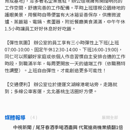
育成基地)，眾多著名企業進駐，辦公環境擁有開闊明亮的
工作空間，舒適完善的工作配備。平時上班環視公園綠地的
護眼美景，用餐時自帶便當有大冰箱妥善保存，供應微波
爐、蒸飯箱、電鍋、煮蛋器，附近餐廳美食滿滿，中午午休
1.5小時讓員工好好休息好好吃飯。
【彈性氛圍】 辦公室的員工享有三小時彈性上下班(上班
07:00-10:00、固定午休12:30-14:00、下班16:00-19:00)，
同仁可以照顧好家庭或依個人作息習慣自主安排合適的工作
時段，到職滿半年，每周更開放一天的遠端工作（依職務特
性調整）。上班自由彈性，才能創造更多可能性！
【交通便利】 辦公室位於捷運文湖線港墘站旁，走路就
到；多線公車客運，北北基桃生活圈好方便。
媒體報導
展開全部
( 4 )
中視新聞 / 尾牙春酒季喝酒盡興 代駕搶商機業績翻1倍