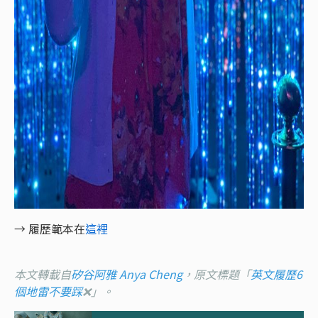
→
履歷範本在
這裡
本文轉載自
矽谷阿雅 Anya Cheng
，原文標題「
英文履歷6
個地雷不要踩
❌
」。