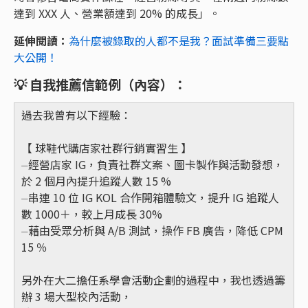
達到 XXX 人、營業額達到 20% 的成長」。
延伸閱讀：
為什麼被錄取的人都不是我？面試準備三要點
大公開！
💡
自我推薦信範例（內容）：
過去我曾有以下經驗：
【 球鞋代購店家社群行銷實習生 】
⏤經營店家 IG，負責社群文案、圖卡製作與活動發想，
於 2 個月內提升追蹤人數 15 %
⏤串連 10 位 IG KOL 合作開箱體驗文，提升 IG 追蹤人
數 1000＋，較上月成長 30%
⏤藉由受眾分析與 A/B 測試，操作 FB 廣告，降低 CPM
15 ％
另外在大二擔任系學會活動企劃的過程中，我也透過籌
辦 3 場大型校內活動，