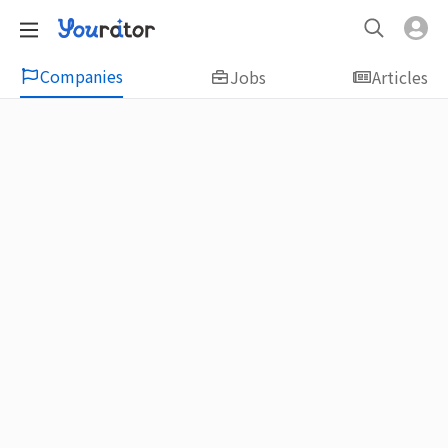
Companies
Jobs
Articles
Featured
新鮮人友善專區｜應屆畢業生找工作、新
鮮人友善、無經驗可
大學生畢業找工作，求職迷惘嗎？Yourator 精
選新鮮人工作職缺：無經驗可、科技新創、外
商公司、週休二日、企業急徵、月薪四萬起、
上市上櫃、應屆最愛等最新工作；提供最新職
場資訊：求職攻略、履歷表撰寫技巧、自傳範
例、面試經驗、學長姐經驗分享等，幫助你找