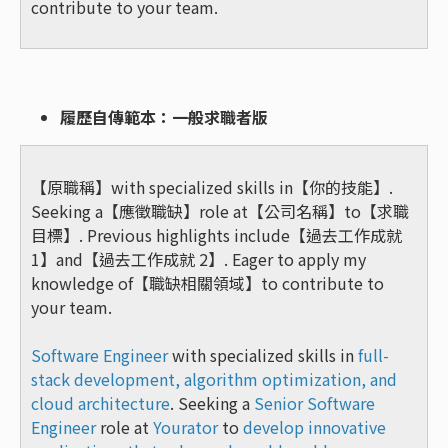
contribute to your team.
履歷自傳範本：一般求職者版
【原職稱】with specialized skills in【你的技能】.
Seeking a【應徵職缺】role at【公司名稱】to【求職
目標】. Previous highlights include【過去工作成就
1】and【過去工作成就 2】. Eager to apply my
knowledge of【職缺相關領域】to contribute to
your team.
Software Engineer
with specialized skills in
full-
stack development, algorithm optimization, and
cloud architecture
. Seeking a
Senior Software
Engineer
role at
Yourator
to
develop innovative