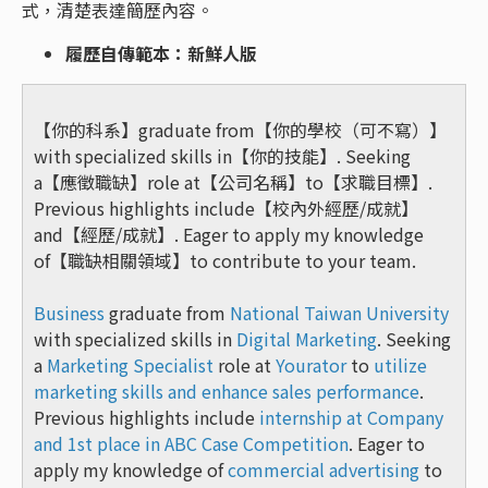
式，清楚表達簡歷內容。
履歷自傳範本：新鮮人版
【你的科系】graduate from【你的學校（可不寫）】
with specialized skills in【你的技能】. Seeking
a【應徵職缺】role at【公司名稱】to【求職目標】.
Previous highlights include【校內外經歷/成就】
and【經歷/成就】. Eager to apply my knowledge
of【職缺相關領域】to contribute to your team.
Business
graduate from
National Taiwan University
with specialized skills in
Digital Marketing
. Seeking
a
Marketing Specialist
role at
Yourator
to
utilize
marketing skills and enhance sales performance
.
Previous highlights include
internship at Company
and 1st place in ABC Case Competition
. Eager to
apply my knowledge of
commercial advertising
to