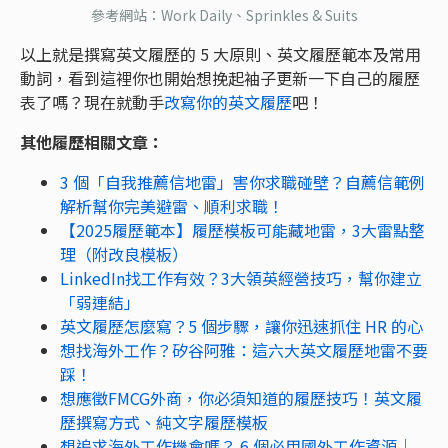
參考網站：
Work Daily
、
Sprinkles & Suits
以上就是撰寫英文履歷的 5 大原則、英文履歷範本及常用
動詞，看到這裡你也開始想挽起袖子更新一下自己的履歷
表了嗎？現在就動手
改寫你的英文履歷
吧！
其他履歷相關文章：
3 個「自我推薦信地雷」害你求職碰壁？自薦信範例
解析幫你完美避雷、順利求職！
【2025履歷範本】履歷模板可能藏地雷，3大雷點整
理（附改良模板）
LinkedIn找工作有效？3大領英經營技巧，幫你建立
「弱連結」
英文履歷怎麼寫？5 個步驟，讓你迅速抓住 HR 的心
想找海外工作？矽谷阿雅：這六大英文履歷地雷不要
踩！
想應徵FMCG外商，你必須知道的履歷技巧！英文履
歷撰寫方式、純文字履歷模板
想追求海外工作機會嗎？ 6 個必用國外工作資源｜