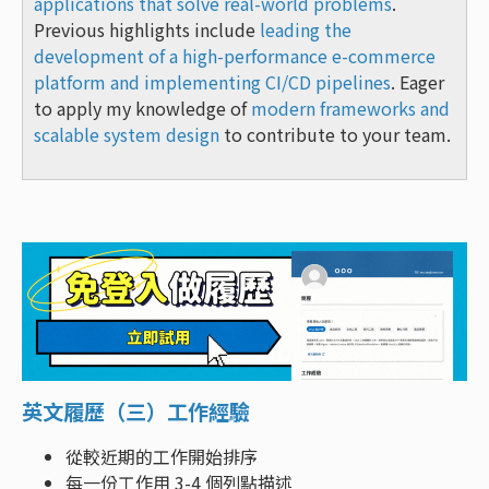
applications that solve real-world problems
.
Previous highlights include
leading the
development of a high-performance e-commerce
platform and implementing CI/CD pipelines
. Eager
to apply my knowledge of
modern frameworks and
scalable system design
to contribute to your team.
英文履歷（三）工作經驗
從較近期的工作開始排序
每一份工作用 3-4 個列點描述