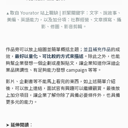
▴ 取自 Yourator 站上職缺 | 抓緊關鍵字：文字、說故事、
美編、英語能力，以及加分項：社群經營、文章撰寫、攝
影、修圖、影音剪輯。
作品旁可以放上縮圖並簡單概括主題
；並且補充作品
的成
效，
最好以量化、可比較的方式來描述
。除此之外，也能
夠幫企業發想一個企劃或產製貼文，讓企業知道你深諳企
業品牌調性、有足夠能力發想 campaign 等等。
影片、企劃書等不能馬上看完的東西，如上述簡單介紹
後，可以放上連結，面試官有興趣可以繼續觀賞。最後放
上加分項目，讓企業了解你除了具備必要條件外，也具備
更多元的能力。
➤
延伸閱讀
：