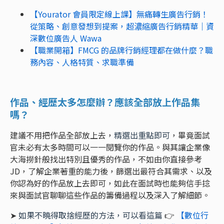
【Yourator 會員限定線上課】無痛轉生廣告行銷！
從策略、創意發想到提案，超濃縮廣告行銷精華｜資
深數位廣告人 Wawa
【職業開箱】FMCG 的品牌行銷經理都在做什麼？職
務內容、人格特質、求職準備
作品、經歷太多怎麼辦？應該全部放上作品集
嗎？
建議不用把作品全部放上去，
精選出重點即可
，畢竟面試
官未必有太多時間可以一一閱覽你的作品。與其讓企業像
大海撈針般找出特別且優秀的作品，不如由你直接參考
JD，了解企業著重的能力後，篩選出最符合其需求、以及
你認為好的作品放上去即可，如此在面試時也能夠信手捻
來與面試官聊聊這些作品的籌備過程以及深入了解細節。
➤
如果不曉得取捨經歷的方法，可以看這篇
👉
【數位行