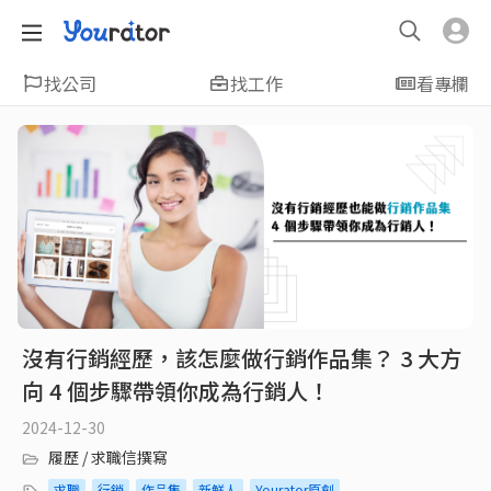
找公司
找工作
看專欄
沒有行銷經歷，該怎麼做行銷作品集？ 3 大方
向 4 個步驟帶領你成為行銷人！
2024-12-30
履歷 / 求職信撰寫
求職
行銷
作品集
新鮮人
Yourator原創