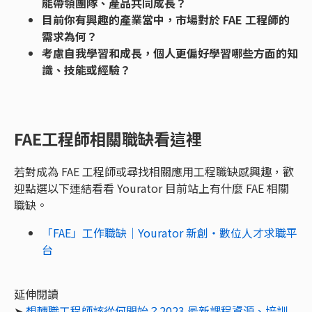
能帶領團隊、產品共同成長？
目前你有興趣的產業當中，市場對於 FAE 工程師的
需求為何？
考慮自我學習和成長，個人更偏好學習哪些方面的知
識、技能或經驗？
FAE工程師相關職缺看這裡
若對成為 FAE 工程師或尋找相關應用工程職缺感興趣，歡
迎點選以下連結看看 Yourator 目前站上有什麼 FAE 相關
職缺。
「FAE」工作職缺｜Yourator 新創・數位人才求職平
台
延伸閱讀
➤
想轉職工程師該從何開始？2023 最新課程資源、培訓