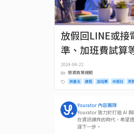
放假回LINE或
準、加班費試算
2024-04-22
勞資政策規範
勞基法
連假
加班費
休假日
例
Yourator 內容團隊
Yourator 致力於打造
在資訊爆炸的時代，希望
涯下一步。