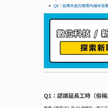
Q8：如果未能在期限內補休完
Q1：認識延長工時（俗
根據《勞基法》第 30 條規定，勞工正