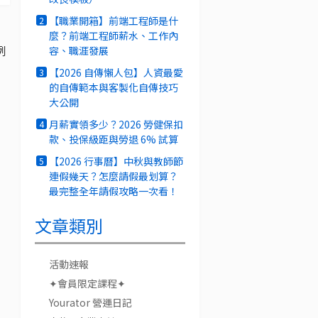
【職業開箱】前端工程師是什
2
麼？前端工程師薪水、工作內
例
容、職涯發展
【2026 自傳懶人包】人資最愛
3
的自傳範本與客製化自傳技巧
大公開
月薪實領多少？2026 勞健保扣
4
款、投保級距與勞退 6% 試算
【2026 行事曆】中秋與教師節
5
連假幾天？怎麼請假最划算？
最完整全年請假攻略一次看！
文章類別
活動速報
✦會員限定課程✦
Yourator 營運日記