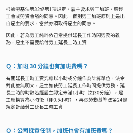
根據勞基法第32條第1項規定，雇主要求勞工加班，應經
工會或勞資會議的同意。因此，個別勞工加班原則上是出
自雇主的要求，當然亦須取得雇主的同意。
因此，若為勞工純粹依己意提供延長工作時間勞務的義
務，雇主不需要給付勞工延長工時工資
Ｑ：加班 30 分鐘也有加班費嗎？
有關延長工時工資究應以小時或分鐘作為計算單位，法令
對此並無明文，雇主如使勞工延長工作時間提供勞務，延
長工時的時數若經雇主認定未滿1小時（如30分鐘），雇
主應換算為小時後（即0.5小時），再依勞動基準法第24條
規定計給勞工延長工時工資
Ｑ：公司採責任制，加班也會有加班費嗎？