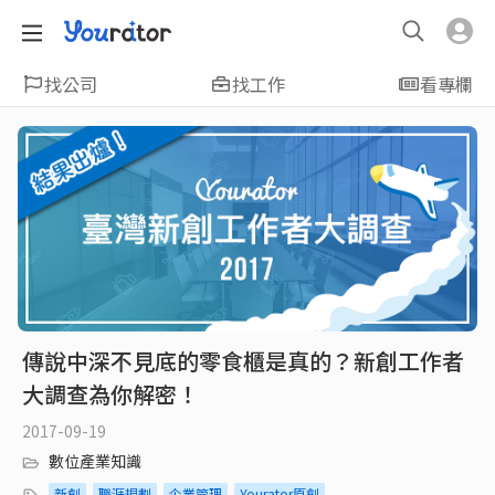
找公司
找工作
看專欄
傳說中深不見底的零食櫃是真的？新創工作者
大調查為你解密！
2017-09-19
數位產業知識
新創
職涯規劃
企業管理
Yourator原創