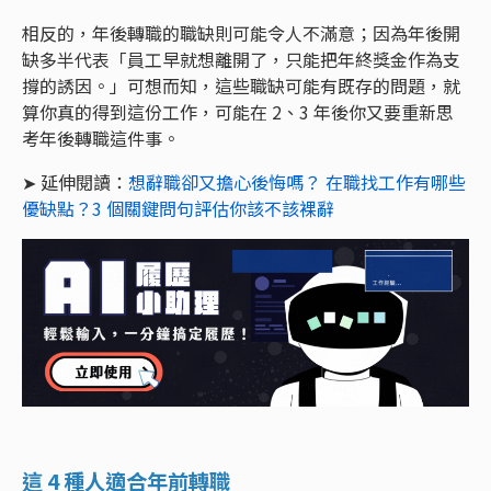
相反的，年後轉職的職缺則可能令人不滿意；因為年後開
缺多半代表「員工早就想離開了，只能把年終獎金作為支
撐的誘因。」可想而知，這些職缺可能有既存的問題，就
算你真的得到這份工作，可能在 2、3 年後你又要重新思
考年後轉職這件事。
➤ 延伸閱讀：
想辭職卻又擔心後悔嗎？ 在職找工作有哪些
優缺點？3 個關鍵問句評估你該不該裸辭
這 4 種人適合年前轉職