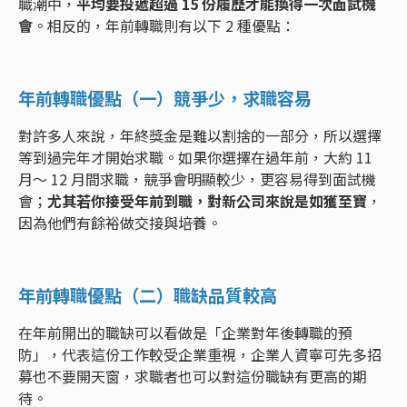
職潮中，
平均要投遞超過 15 份履歷才能換得一次面試機
會
。相反的，年前轉職則有以下 2 種優點：
年前轉職優點（一）競爭少，求職容易
對許多人來說，年終獎金是難以割捨的一部分，所以選擇
等到過完年才開始求職。如果你選擇在過年前，大約 11
月～ 12 月間求職，競爭會明顯較少，更容易得到面試機
會；
尤其若你接受年前到職，對新公司來說是如獲至寶
，
因為他們有餘裕做交接與培養。
年前轉職優點（二）職缺品質較高
在年前開出的職缺可以看做是「企業對年後轉職的預
防」，代表這份工作較受企業重視，企業人資寧可先多招
募也不要開天窗，求職者也可以對這份職缺有更高的期
待。