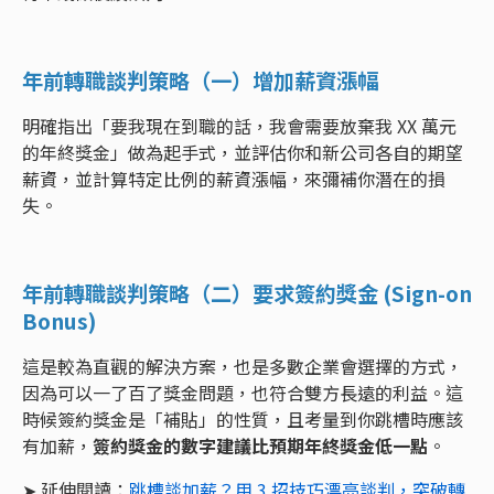
年前轉職談判策略（一）增加薪資漲幅
明確指出「要我現在到職的話，我會需要放棄我 XX 萬元
的年終獎金」做為起手式，並評估你和新公司各自的期望
薪資，並計算特定比例的薪資漲幅，來彌補你潛在的損
失。
年前轉職談判策略（二）要求簽約獎金 (Sign-on
Bonus)
這是較為直觀的解決方案，也是多數企業會選擇的方式，
因為可以一了百了獎金問題，也符合雙方長遠的利益。這
時候簽約獎金是「補貼」的性質，且考量到你跳槽時應該
有加薪，
簽約獎金的數字建議比預期年終獎金低一點
。
➤ 延伸閱讀：
跳槽談加薪？用 3 招技巧漂亮談判，突破轉