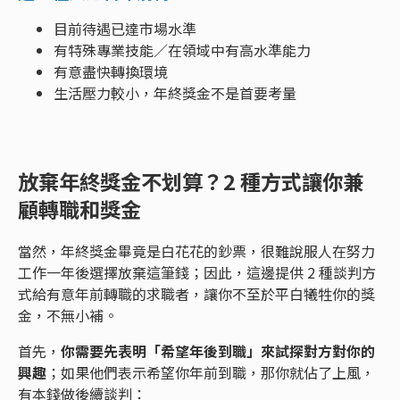
目前待遇已達市場水準
有特殊專業技能／在領域中有高水準能力
有意盡快轉換環境
生活壓力較小，年終獎金不是首要考量
放棄年終獎金不划算？2 種方式讓你兼
顧轉職和獎金
當然，年終獎金畢竟是白花花的鈔票，很難說服人在努力
工作一年後選擇放棄這筆錢；因此，這邊提供 2 種談判方
式給有意年前轉職的求職者，讓你不至於平白犧牲你的獎
金，不無小補。
首先，
你需要先表明「希望年後到職」來試探對方對你的
興趣
；如果他們表示希望你年前到職，那你就佔了上風，
有本錢做後續談判：