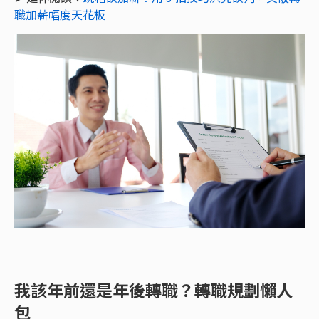
職加薪幅度天花板
我該年前還是年後轉職？轉職規劃懶人
包