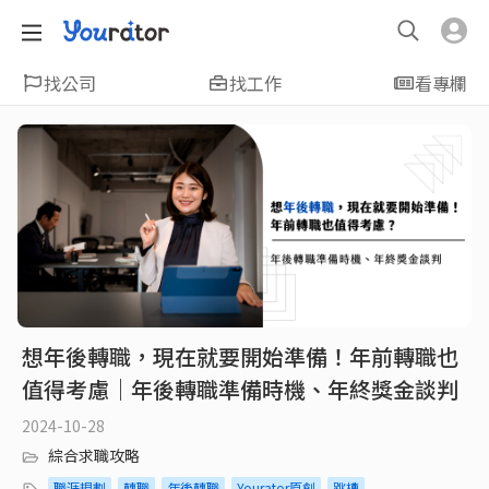
找公司
找工作
看專欄
想年後轉職，現在就要開始準備！年前轉職也
值得考慮｜年後轉職準備時機、年終獎金談判
2024-10-28
綜合求職攻略
職涯規劃
轉職
年後轉職
Yourator原創
跳槽