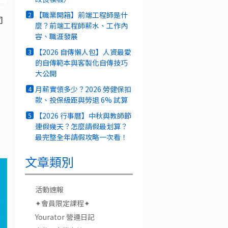
【職業開箱】前端工程師是什
2
司
麼？前端工程師薪水、工作內
容、職涯發展
【2026 自傳懶人包】人資最愛
3
的自傳範本與客製化自傳技巧
大公開
月薪實領多少？2026 勞健保扣
4
款、投保級距與勞退 6% 試算
【2026 行事曆】中秋與教師節
5
連假幾天？怎麼請假最划算？
最完整全年請假攻略一次看！
文章類別
活動速報
✦會員限定課程✦
Yourator 營運日記