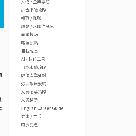
人物 / 企業專訪
綜合求職攻略
轉職 / 離職
履歷 / 求職信撰寫
面試技巧
職涯觀點
自我成長
AI / 數位工具
日本求職攻略
調
數位產業知識
勞資政策規範
人資招募策略
質
人資趨勢
English Career Guide
準
健康 / 生活
時事話題