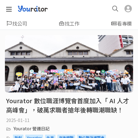
找公司
找工作
看專欄
Yourator 數位職涯博覽會首度加入「 AI 人才
高峰會」，破萬求職者搶年後轉職潮職缺！
2025-01-11
Yourator 營運日記
新創
Yourator
外商
年後轉職
數位職涯博覽會