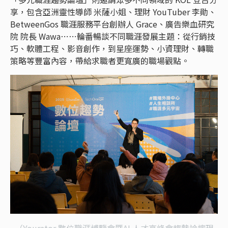
享，包含亞洲靈性導師 米薩小姐、理財 YouTuber 李勛、
BetweenGos 職涯服務平台創辦人 Grace、廣告樂血研究
院 院長 Wawa⋯⋯輪番暢談不同職涯發展主題：從行銷技
巧、軟體工程、影音創作，到星座運勢、小資理財、轉職
策略等豐富內容，帶給求職者更寬廣的職場觀點。
（Yourator 數位職涯博覽會暨AI 人才高峰會趨勢論壇現