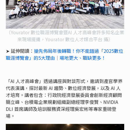
（Yourator 數位職涯博覽會暨AI 人才高峰會許多知名企業
來現場擺攤，Yourator 數位人才媒合平台 攝）
➤ 延伸閱讀：
搶先佈局年後轉職！你不能錯過「2025數位
職涯博覽會」的5大理由｜場地更大、職缺更多！
「AI 人才高峰會」透過講座與對談形式，邀請到產官學界
代表演講，探討最新 AI 趨勢、數位經濟發展，以及 AI 人
才培育。講者包含：行政院經濟發展委員會創新經濟顧問
簡立峰、台積電企業規劃組織副總經理李俊賢、NVIDIA
DLI 首席講師及培訓服務資深經理吳宏彬等專家重磅登
場。