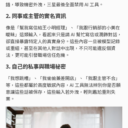
錯，導致機密外洩，三星最後全面禁用 AI 工具。
2. 同事或主管的實名資訊
像是「幫我寫信給王小明經理」、「我跟行銷部的小美在
曖昧」這類輸入，看起來只是請 AI 幫忙寫信或潤飾對話，
卻直接暴露特定人的真實身分。這些內容一旦被模型記錄
或重組，甚至在其他人對話中出現，不只可能違反個資
法，更可能引發職場信任危機。
3. 自己的私事與職場祕密
「我想跳槽」、「我偷偷兼差開店」、「我跟主管不合」
等，這些都屬於高度敏感內容，AI 工具無法辨別你是否願
意讓這些話被保存，這些輸入若外洩，輕則尷尬重則失
業。