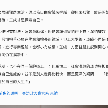
舍展開獨居生活，原以為自由會帶來輕鬆，卻迎來孤獨，於是開
落後，三成才是探索自己。
力也很有想法，這會激勵你，但也會讓你害怕停下來，深怕被超
，習慣把重心放在學業和擅長的領域。但上大學後，成績不再是
團、進行專案經驗，也都小有成績，芷綾一方面替朋友感到開心
方向仍在摸索中。
花期，也不在同一個跑道上」；但感性上，社會灌輸的成功模板
讓自己焦慮的，並不是別人走得比我快，而是更深的疑問——「
屬於自己的人生？」
前進的證明｜專訪政大資管系 東諭