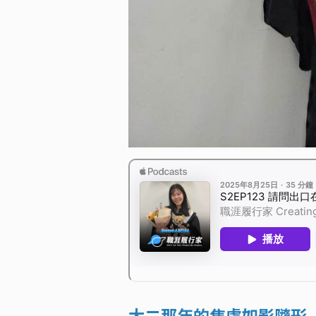
大二那年的焦慮如影隨形