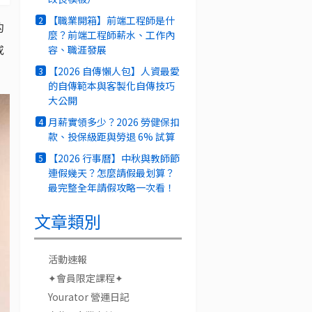
【職業開箱】前端工程師是什
2
的
麼？前端工程師薪水、工作內
或
容、職涯發展
【2026 自傳懶人包】人資最愛
3
的自傳範本與客製化自傳技巧
大公開
月薪實領多少？2026 勞健保扣
4
款、投保級距與勞退 6% 試算
【2026 行事曆】中秋與教師節
5
連假幾天？怎麼請假最划算？
最完整全年請假攻略一次看！
文章類別
活動速報
✦會員限定課程✦
Yourator 營運日記