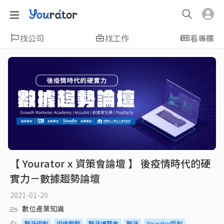
找公司
找工作
看專欄
【 Yourator x 資策會論壇 】 後疫情時代的硬
實力－數據趨勢論壇
2021-01-20
數位產業知識
職涯規劃
組織戰略
職涯博覽會
職涯
Yourator原創