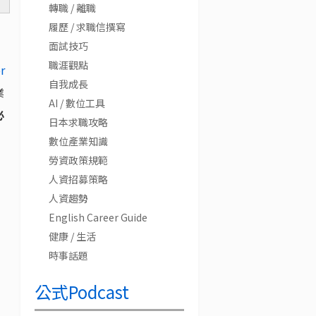
轉職 / 離職
履歷 / 求職信撰寫
面試技巧
職涯觀點
r
自我成長
業
AI / 數位工具
必
日本求職攻略
數位產業知識
勞資政策規範
人資招募策略
人資趨勢
English Career Guide
健康 / 生活
時事話題
公式Podcast