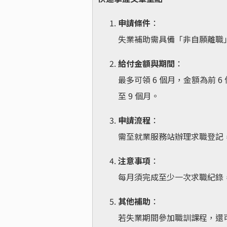
申請條件
：
失業補助需具備「非自願離職
給付金額與期間
：
最多可領 6 個月，金額為前 
至 9 個月。
申請流程
：
需至就業服務站辦理求職登記，
注意事項
：
每月須完成至少一次求職紀錄
其他補助
：
若失業期間參加職訓課程，還