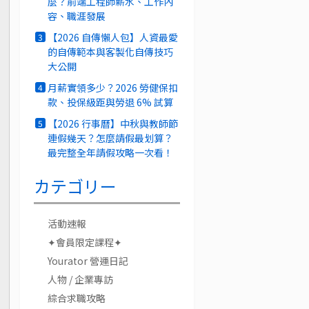
麼？前端工程師薪水、工作內
容、職涯發展
【2026 自傳懶人包】人資最愛
3
的自傳範本與客製化自傳技巧
大公開
月薪實領多少？2026 勞健保扣
4
款、投保級距與勞退 6% 試算
【2026 行事曆】中秋與教師節
5
連假幾天？怎麼請假最划算？
最完整全年請假攻略一次看！
カテゴリー
活動速報
✦會員限定課程✦
Yourator 營運日記
人物 / 企業專訪
綜合求職攻略