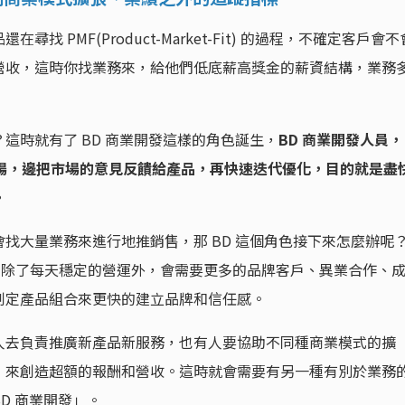
 PMF(Product-Market-Fit) 的過程，不確定客戶會不
營收，這時你找業務來，給他們低底薪高獎金的薪資結構，業務
這時就有了 BD 商業開發這樣的角色誕生，
BD 商業開發人員，
索市場，邊把市場的意見反饋給產品，再快速迭代優化，目的就是盡
。
找大量業務來進行地推銷售，那 BD 這個角色接下來怎麼辦呢
，公司除了每天穩定的營運外，會需要更多的品牌客戶、異業合作、
制定產品組合來更快的建立品牌和信任感。
人去負責推廣新產品新服務，也有人要協助不同種商業模式的擴
，來創造超額的報酬和營收。這時就會需要有另一種有別於業務
D 商業開發」。