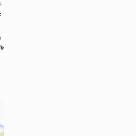
再
天
量
務