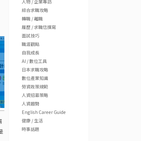
人物 / 企業專訪
綜合求職攻略
轉職 / 離職
履歷 / 求職信撰寫
面試技巧
職涯觀點
自我成長
AI / 數位工具
日本求職攻略
數位產業知識
勞資政策規範
人資招募策略
人資趨勢
English Career Guide
兩
健康 / 生活
時事話題
是