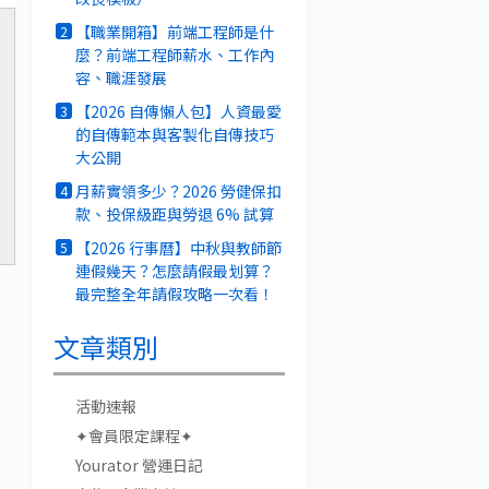
【職業開箱】前端工程師是什
2
麼？前端工程師薪水、工作內
容、職涯發展
【2026 自傳懶人包】人資最愛
3
的自傳範本與客製化自傳技巧
大公開
月薪實領多少？2026 勞健保扣
4
款、投保級距與勞退 6% 試算
【2026 行事曆】中秋與教師節
5
連假幾天？怎麼請假最划算？
最完整全年請假攻略一次看！
文章類別
活動速報
✦會員限定課程✦
Yourator 營運日記