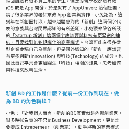
裡面雖然有很多資工系的學生，但是發現學校都沒有教
iOS 或是 App 開發，於是就有了 AppUniverz 這個社團，
請了很多業界的老師來教 App 創業與實作。小兔認為，這
幾年在新創圈打滾，越來越體會到的「新創」這兩個字代
表的意義與台灣民眾認知的有所差距，小兔觀察矽谷所談
的
「Startup 新創」這兩個字應該要與科技有更緊密的連
結，且要找到能夠規模化的商業模式
。台灣可能有很多微
型企業會稱自己為新創，但是國外認知的「新創」應該要
有更多創新(Innovation) 與科技(Technology) 的成分。也
因此自己平常會更加關注「科技」相關的訊息，思考如何
用科技來改善生活。
新創 BD 的工作是什麼？從前一份工作到現在，做
為 BD 的角色轉換？
小兔：「對我個人而言，新創的BD其實就是內部創業家。
很多時候負責的不只是Business Development，更是需
要變成 Entreperneur （創業家），動手將新的商業模式