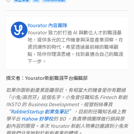
Yourator 內容團隊
Yourator 致力於打造 AI 與數位人才的職涯基
地，提供多元的工作機會與深度產業洞察。在
資訊爆炸的時代，希望透過最前線的職場觀
點，陪伴你理清思緒，找到最適合自己的職涯
下一步。
撰文者：Yourator新創職涯平台編輯部
如果你跟新創產業距離很近，有相當大的機會是你有聽過
「小兔/高而芬」這個名字。小兔曾任職知名 Fintech 新創
INSTO 的 Business Development、經營粉絲專頁
“
RabbieStartup 創業兔筆記
”，目前則任職知名線上教
學平台
Hahow 好學校
的 BD ，負責帶領團隊做行銷與原
創內容的開發。本次 Yourator 新創人物專訪邀請到小兔來
跟我們分享她對於新創產業的體悟。