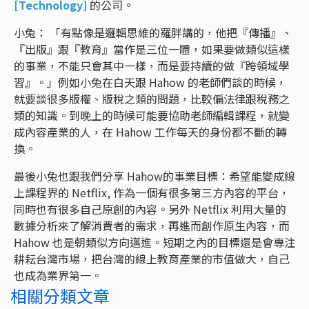
[Technology]
的公司。
小兔： 「有點像是邏輯思維的羅胖講的，他把『傳播』、
『出版』跟『教育』當作是三位一體，如果要做類似這樣
的事業，不能只會其中一樣，而是要持續的做『跨領域學
習』。」例如小兔在白天跟 Hahow 的老師們談的時候，
就要談很多版權、版稅之類的問題，比較偏法律跟稅務之
類的知識。到晚上的時候可能要協助老師編輯課程，就變
成內容產業的人，在 Hahow 工作每天的身份都不斷的轉
換。
最後小兔也跟我們分享 Hahow的事業目標：希望能變成線
上課程界的 Netflix, 作為一個有很多第三方內容的平台，
同時也有很多自己原創的內容。另外 Netflix 利用大量的
數據分析來了解消費者的需求，再進而創作原生內容，而
Hahow 也是朝類似方向邁進。短期之內的目標還是會專注
耕耘台灣市場，把台灣的線上教育產業的市值做大，自己
也成為業界第一。
相關分類文章