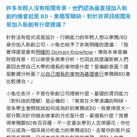
許多年輕人沒有相關背景，他們認為最直接加入新
創的機會就是 BD、業務等職缺，對於非資訊相關背
景加入新創有什麼建議？
針對沒有程式或是設計、行銷能力的年輕人想以業務/BD
身份加入新創公司，小兔也給予了非常明確的建議：「我
覺得還是要有
明確的 Domain Knowhow
，像我本身是偏
財經背景，可以做很多商業分析。也因此我建議新鮮人們
要回去想自己大學的擅長的事物是什麼？是偏創意面？還
是數據分析面？
以自己擅長的事物為基礎進行
業務與BD會
比較適合。」
小兔也表示，不管在新創公司裡做什麼，基礎的資訊能力
（對科技的理解）是必備的：「常常在大學演講的時候，
很多學生會問我說如何成為好的業務或BD。我覺得很大一
部分取決於你過去做事的方式是什麼、最擅長什麼？我覺
得業務跟BD有百百種，不一定要去學別人舌燦蓮花，你也
可以成為一個深具分析能力的業務或BD，去幫你的客戶設