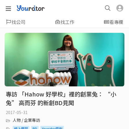
找公司
找工作
看專欄
專訪 「Hahow 好學校」裡的創業兔： “小
兔” 高而芬 的新創BD見聞
2017-05-31
人物 / 企業專訪
線上學習
BD
Yourator原創