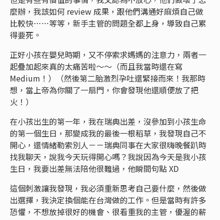
麼辦，我該如何 review 成果，跟他們溝通好麻煩自己做
比較快……等等，新手主管的問題全都上身，導致自己累
得要死。
正好小孩在嬰兒時期，又不停索求媽媽的注意力，兩者一
起疊加起來真的太痛苦啦～～（而且我當時還在寫
Medium！）（然後第二胎激烈孕吐還緊接而來！我那時
想，當上帝為你關了一扇門，你會發現他還順便放了把
火！）
在小孩出生的第一年，我在瑞典出差，沒參加到小孩生命
的第一個生日，那變成我的最後一根稻草，我發現自己不
開心，還情緒勒索別人－－瑞典同事在大家很嗨晚餐趴時
找我聊天，說我今天玩得開心嗎？我說因為今天是我小孩
生日，我要出差無法陪他很難過，他瞬間句點 XD
這個刺激讓我發現，我必須重新思考自己要什麼，然後做
出選擇，我決定換個能在台灣做的工作。但是當時有許多
恐懼，不想放掉很好的機會、很看重我的主管，優渥的薪