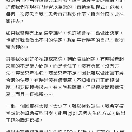
迫使我們在現在已經習以為常的「自動駕駛模式」跳脫，
每週一次反思自我，思考自己想要什麼、擁有什麼、要往
哪裡去。
如果我當時有上到這堂課程，也許我會早一點做出決定，
也或許我會做出不同的決定，想到平行時空的自己，覺得
蠻有趣的。
其實我收到許多私訊或來信，詢問職涯問題，有時候看起
來真的不是能力問題，而是卡住了，沒有勇氣、沒有方
法，專業思考很強，商業思考不足，因此難以做出當下最
合適的決策，有時是沒有病識感，不知道自己正面臨問
題，想要硬撐撐過去，有人說想轉職，但是連履歷都還沒
寫，而且一直逃避……
一個一個回實在太慢、太少了，難以拯救眾生，我希望這
堂課能夠幫助這些同學，能用 gipi 思考人生的方式，做出
正確的職涯選擇。
也祝大家能成為自己生命的 CEO，以及人生這家公司，營