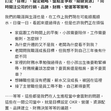
訂定「目標」、擬定戰略、盤點並爭取「關鍵資源」，同
時關注公司的行銷、品牌、財務、營運等等策略。
我們的職涯與生涯也是，在工作上我們現在可能順風順
水，日復一日，看起來還過得去，但是也許我們正在煩惱
家庭跟工作時間上的平衡，小孩需要陪伴，工作需要
衝刺，怎麼辦？
為什麼升遷的又不是我，老闆為什麼看不到我？
老闆問我職涯成長目標，但我想不到自己三年後有什
麼不同
家裡的財務水準勉強過得去，但小孩出生後要勒緊褲
帶，財務規畫該怎麼做？要買房還是租房，要不要買
車？
想轉職但是沒有把握，薪水又沒成長，被困在這裡
接了主管職但是員工帶不動，自己累得要死
……等等，這些都是我們在人生進程當中會面對的問題，
這些在一間公司當中，就是目標設定 OKR、營運、資源配
置、品牌建立、財務決策等等的議題。