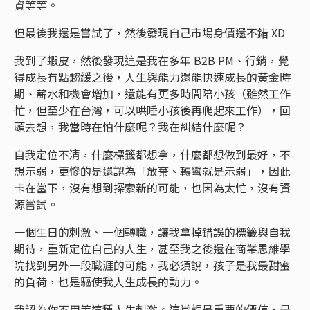
資等等。
但最後我還是嘗試了，然後發現自己市場身價還不錯 XD
我到了蝦皮，然後發現這是我在多年 B2B PM、行銷，覺
得成長有點趨緩之後，人生與能力還能快速成長的黃金時
期、薪水和機會增加，還能有更多時間陪小孩（雖然工作
忙，但至少在台灣，可以哄睡小孩後再爬起來工作），回
頭去想，我當時在怕什麼呢？我在糾結什麼呢？
自我定位不清，什麼標籤都想拿，什麼都想做到最好，不
想示弱，更慘的是還認為「放棄、轉彎就是示弱」，因此
卡在當下，沒有想到探索新的可能，也因為太忙，沒有資
源嘗試。
一個生日的刺激、一個轉職，讓我拿掉錯誤的標籤與自我
期待，重新定位自己的人生，甚至我之後還在商業思維學
院找到另外一段職涯的可能，我必須說，孩子是我最甜蜜
的負荷，也是驅使我人生成長的動力。
我認為你不用等這種人生刺激。這堂課最重要的價值，是