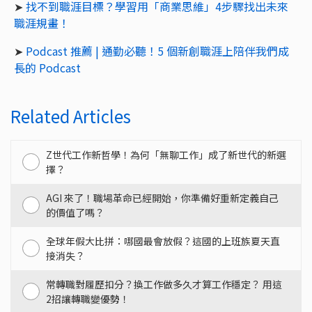
➤
找不到職涯目標？學習用「商業思維」4步驟找出未來
職涯規畫！
➤
Podcast 推薦 | 通勤必聽！5 個新創職涯上陪伴我們成
長的 Podcast
Related Articles
Z世代工作新哲學！為何「無聊工作」成了新世代的新選
擇？
AGI 來了！職場革命已經開始，你準備好重新定義自己
的價值了嗎？
全球年假大比拼：哪國最會放假？這國的上班族夏天直
接消失？
常轉職對履歷扣分？換工作做多久才算工作穩定？ 用這
2招讓轉職變優勢！