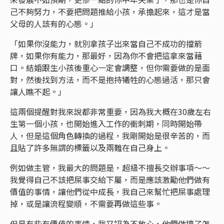
己不夠努力，不要把問題推給小孩，承擔起來，這才是當
父母的人該有的心態。」
「如果你沒能力，就別拿孩子出來當自己不成功的擋箭
牌，如果你有能力，那最好，因為你不會把這拿來當藉
口。結婚跟生小孩後重心一定會調整，但你需要做的是面
對，然後找到方法，而不是抱持犧牲的心態過活，那只會
讓人瞧不起。」
這兩個提醒對我來說都非常重要，因為我大概在30歲左右
生第一個小孩，也開始進入工作的衝刺期，同時開始帶
人，但是這個角色轉換的過程，我剛開始是很辛苦的，而
且貼了許多無謂的標籤以及兩難在自己身上。
例如做主管，我最大的問題是，超級不擅長交辦事項～～
我覺得自己不該把屎事交給下屬，而是應該激勵他們做有
價值的事情，讓他們從中成長，我自己來幫忙把屎事處理
掉，或是讓流程變順，不需要再做這些事。
但是有些有價值的事情，我又認為不放心，他們做壞了怎