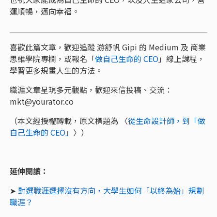
運順暢，邁向幸福。
喜歡此篇文章，歡迎追蹤 游舒帆 Gipi 的 Medium 及 商業
思維學院專欄，或報名「
做自己生命的 CEO
」線上課程，
學習更多規畫人生的方法。
職涯文章呈現多元觀點，歡迎來信投稿、交流：
mkt@yourator.co
（本文經授權轉載，原文標題為 〈
從生命設計師，到「做
自己生命的 CEO」
〉）
延伸閱讀：
➤
對選職涯選擇沒有方向，大學生如何「以終為始」規劃
職涯？