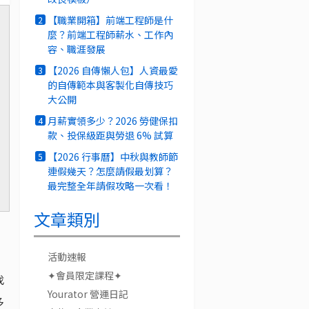
【職業開箱】前端工程師是什
2
麼？前端工程師薪水、工作內
容、職涯發展
【2026 自傳懶人包】人資最愛
3
的自傳範本與客製化自傳技巧
大公開
月薪實領多少？2026 勞健保扣
4
款、投保級距與勞退 6% 試算
【2026 行事曆】中秋與教師節
5
連假幾天？怎麼請假最划算？
最完整全年請假攻略一次看！
文章類別
活動速報
✦會員限定課程✦
找
Yourator 營運日記
多