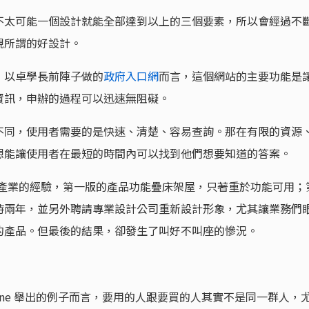
不太可能一個設計就能全部達到以上的三個要素，所以會經過不
現所謂的好設計。
，以卓學長前陣子做的
政府入口網
而言，這個網站的主要功能是
資訊，申辦的過程可以迅速無阻礙。
不同，使用者需要的是快速、清楚、容易查詢。那在有限的資源
想能讓使用者在最短的時間內可以找到他們想要知道的答案。
B 監控產業的經驗，第一版的產品功能疊床架屋，只著重於功能可用；
時兩年，並另外聘請專業設計公司重新設計形象，尤其讓業務們
的產品。但最後的結果，卻發生了叫好不叫座的慘況。
nne 舉出的例子而言，要用的人跟要買的人其實不是同一群人，