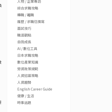
人物 / 企業專訪
換
綜合求職攻略
轉職 / 離職
履歷 / 求職信撰寫
面試技巧
職涯觀點
自我成長
AI / 數位工具
，
日本求職攻略
做
數位產業知識
勞資政策規範
人資招募策略
人資趨勢
English Career Guide
健康 / 生活
要
時事話題