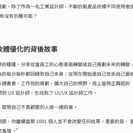
規劃，除了作為一名工業設計師，不斷的幫產品依據不同使用者
還有沒有別種可能？
軟體優化的背後故事
業的種種，分享從當員工的心態漸漸轉變成自己規劃未來的轉變
後的每分每秒都回歸到自己本身：從現在開始是自己告訴自己要
多讀書會、工作坊的規劃，擴大自己的視野。搭上當時正興起的
 UX 設計師，也找到了 UI/UX 設計師工作。
，發現自己不喜歡跟別人做一樣的事。
的問題，你繼續當那 1001 個人並不會改變任何結果。重要的是， 
麼事情。”