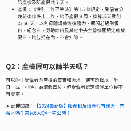
陪產檢及陪產假共 7 天。
產假：《性別工作平等法》第 15 條規定，受僱者分
娩前後應停止工作，給予產假 8 周，換算成天數則
為 56 天，以利母體調養恢復體力，期間若遇例假
日、紀念日、勞動節日及其他中央主管機關規定應放
假日，均包括在內，不會扣除。
Q2：產檢假可以請半天嗎？
可以的！受僱者有產檢的事實和需求，便可選擇以「半
日」或「小時」為請假單位，但受僱者選定請假單位後不
可變更。
➤ 延伸閱讀：
【2024最新版】陪產檢及陪產假有幾天、有
薪水嗎？常見6大QA一次公開！