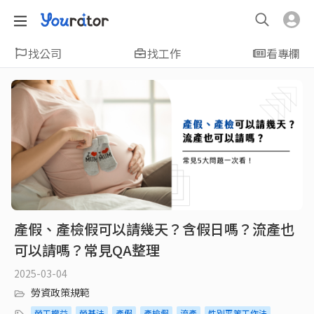
找公司
找工作
看專欄
產假、產檢假可以請幾天？含假日嗎？流產也
可以請嗎？常見QA整理
2025-03-04
勞資政策規範
勞工權益
勞基法
產假
產檢假
流產
性別平等工作法