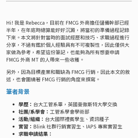
Hi! 我是 Rebecca，目前在 FMCG 外商擔任儲備幹部已經
半年，在年底時總算能好好沉澱，將當初的準備過程記錄
下來。本文將針對當時的面試經歷和技巧、求職過程進行
分享，不過有鑑於個人經驗具有不可複製性，因此僅供大
家做為參考，希望這份筆記，也能夠為所有想要申請
FMCG 外商 MT 的人帶來一些收穫。
另外，因為目標產業和職缺為 FMCG 行銷，因此本文的敘
述，也會圍繞著 FMCG 行銷的角度來撰寫。
筆者背景
學歷：
台大工管系畢，英國曼徹斯特大學交換
社團/系學會：
工管系學會學術部
活動/組織：
台大國際禮賓學生、資訊種子
實習：
Blink 社群行銷實習生、IAPS 專案實習生
求職申請結果：