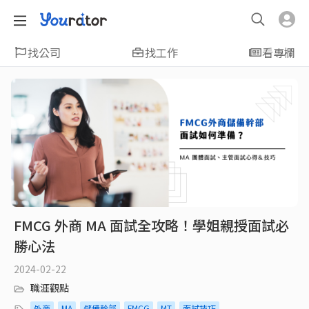
找公司
找工作
看專欄
FMCG 外商 MA 面試全攻略！學姐親授面試必
勝心法
2024-02-22
職涯觀點
外商
MA
儲備幹部
FMCG
MT
面試技巧