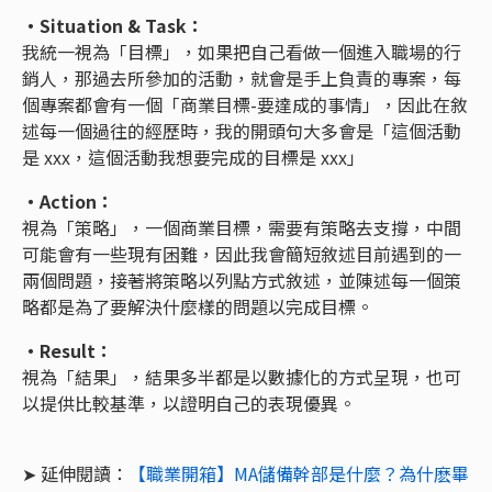
・Situation & Task：
我統一視為「目標」，如果把自己看做一個進入職場的行
銷人，那過去所參加的活動，就會是手上負責的專案，每
個專案都會有一個「商業目標-要達成的事情」，因此在敘
述每一個過往的經歷時，我的開頭句大多會是「這個活動
是 xxx，這個活動我想要完成的目標是 xxx」
・Action：
視為「策略」，一個商業目標，需要有策略去支撐，中間
可能會有一些現有困難，因此我會簡短敘述目前遇到的一
兩個問題，接著將策略以列點方式敘述，並陳述每一個策
略都是為了要解決什麼樣的問題以完成目標。
・Result：
視為「結果」，結果多半都是以數據化的方式呈現，也可
以提供比較基準，以證明自己的表現優異。
➤ 延伸閱讀：
【職業開箱】MA儲備幹部是什麼？為什麽畢