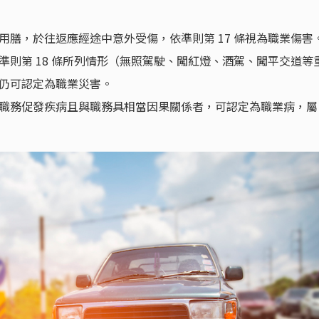
用膳，於往返應經途中意外受傷，依準則第 17 條視為職業傷害
準則第 18 條所列情形（無照駕駛、闖紅燈、酒駕、闖平交道等
仍可認定為職業災害。
職務促發疾病且與職務具相當因果關係者，可認定為職業病，屬