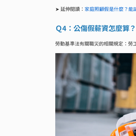
➤ 延伸閱讀：
家庭照顧假是什麼？能
Ｑ4：公傷假薪資怎麼算
勞動基準法有關職災的相關規定：勞