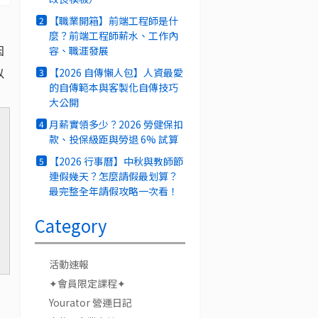
【職業開箱】前端工程師是什
2
麼？前端工程師薪水、工作內
因
容、職涯發展
以
【2026 自傳懶人包】人資最愛
3
的自傳範本與客製化自傳技巧
大公開
月薪實領多少？2026 勞健保扣
4
款、投保級距與勞退 6% 試算
【2026 行事曆】中秋與教師節
5
連假幾天？怎麼請假最划算？
最完整全年請假攻略一次看！
Category
活動速報
✦會員限定課程✦
Yourator 營運日記