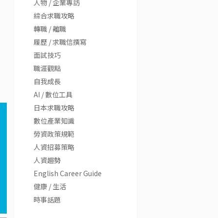
人物 / 企業專訪
綜合求職攻略
轉職 / 離職
履歷 / 求職信撰寫
面試技巧
職涯觀點
自我成長
AI / 數位工具
日本求職攻略
數位產業知識
勞資政策規範
人資招募策略
人資趨勢
English Career Guide
健康 / 生活
時事話題