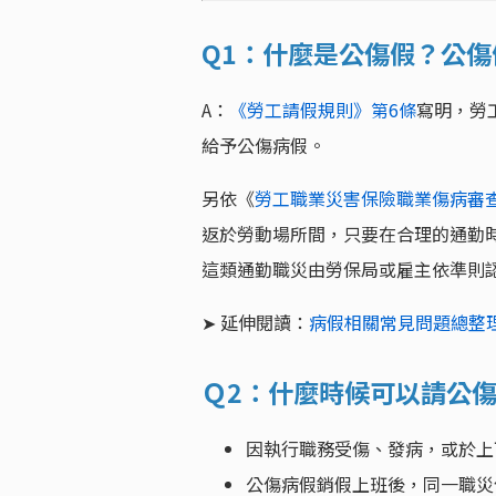
Q1：什麼是公傷假？公
A：
《勞工請假規則》第6條
寫明，勞
給予公傷病假。
另依《
勞工職業災害保險職業傷病審
返於勞動場所間，只要在合理的通勤
這類通勤職災由勞保局或雇主依準則
➤ 延伸閱讀：
病假相關常見問題總整
Ｑ2：什麼時候可以請公
因執行職務受傷、發病，或於上
公傷病假銷假上班後，同一職災