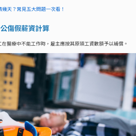
請幾天？常見五大問題一次看！
？公傷假薪資計算
工在醫療中不能工作時，雇主應按其原領工資數額予以補償。