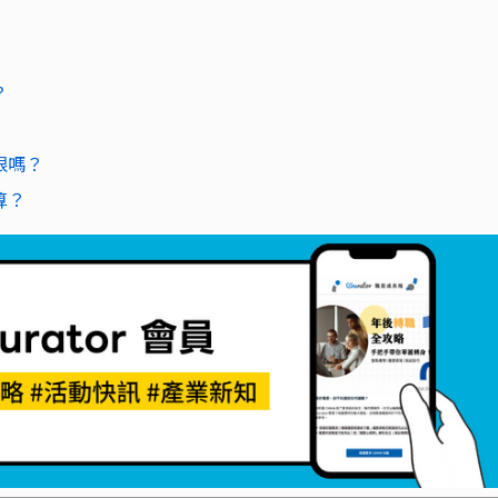
？
限嗎？
算？