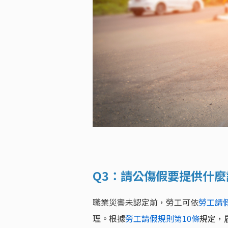
Q3：請公傷假要提供什
職業災害未認定前，勞工可依
勞工請
理。根據
勞工請假規則第10條
規定，