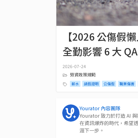
【2026 公傷
全勤影響 6 大 QA
2026-07-24
勞資政策規範
薪水
請假證明
公傷假
職業傷害
Yourator 內容團隊
Yourator 致力於打造
在資訊爆炸的時代，希望
涯下一步。