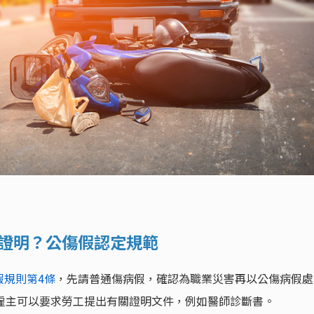
麼證明？公傷假認定規範
假規則第4條
，先請普通傷病假，確認為職業災害再以公傷病假處
雇主可以要求勞工提出有關證明文件，例如醫師診斷書。