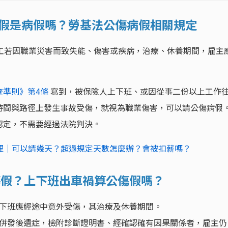
傷假是病假嗎？勞基法公傷病假相關規定
工若因職業災害而致失能、傷害或疾病，治療、休養期間，雇主
查準則》第4條
寫到，被保險人上下班、或因從事二份以上工作
時間與路徑上發生事故受傷，就視為職業傷害，可以請公傷病假
認定，不需要經過法院判決。
理｜可以請幾天？超過規定天數怎麼辦？會被扣薪嗎？
傷假？上下班出車禍算公傷假嗎？
下班應經途中意外受傷，其治療及休養期間。
併發後遺症，檢附診斷證明書、經確認確有因果關係者，雇主仍