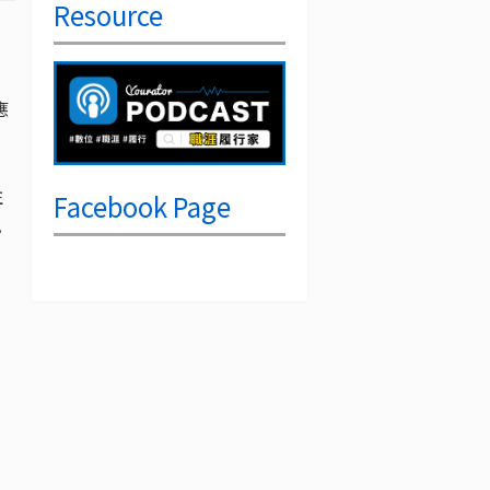
Resource
應
往
Facebook Page
。