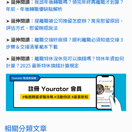
➤
延伸閱讀
：
我該年後轉職嗎？領完年終再離職才划算？
年前、年後轉職優缺點解析
➤
延伸閱讀
：
提離職被公司挽留怎麼辦？常見慰留原因、
評估方式、慰留婉拒說法
➤
延伸閱讀
：
離職交接好麻煩？順利離職必須知道交接 3
步驟＆交接清單範本下載
➤
延伸閱讀
：
離職特休沒休完可以換錢嗎？特休年資如何
計算？2025 最新特休換錢計算規定
相關分類文章