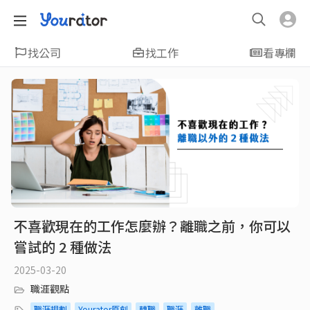
找公司
找工作
看專欄
不喜歡現在的工作怎麼辦？離職之前，你可以
嘗試的 2 種做法
2025-03-20
職涯觀點
職涯規劃
Yourator原創
轉職
職涯
離職