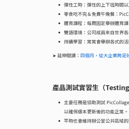
彈性工時：彈性的上下班時間以
零食吃不完＆免費午晚餐：Pic
體育課程：每周固定舉辦體育課
雙語環境：公司成員來自世界各
持續學習：常常會舉辦各式的活
➤ 延伸閱讀：
四個月，從大企業跨足矽谷新
產品測試實習生（Testing &
主要任務是協助測試 PicCol
以確保版本更新後的功能正常。
平時也會維持辦公室公共區域的