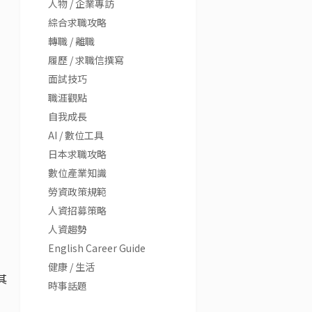
人物 / 企業專訪
綜合求職攻略
轉職 / 離職
履歷 / 求職信撰寫
面試技巧
職涯觀點
自我成長
AI / 數位工具
日本求職攻略
數位產業知識
勞資政策規範
人資招募策略
人資趨勢
English Career Guide
健康 / 生活
其
時事話題