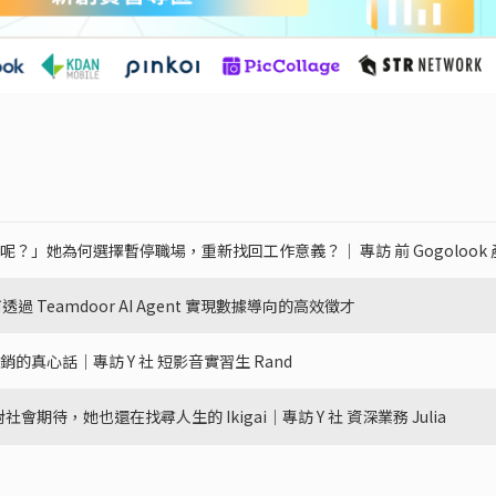
她為何選擇暫停職場，重新找回工作意義？｜ 專訪 前 Gogolook 產品總監
過 Teamdoor AI Agent 實現數據導向的高效徵才
真心話｜專訪 Y 社 短影音實習生 Rand
期待，她也還在找尋人生的 Ikigai｜專訪 Y 社 資深業務 Julia