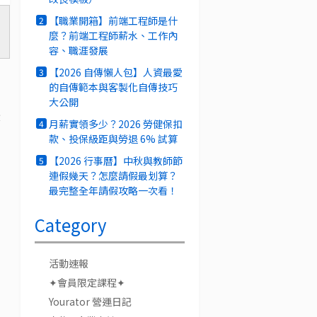
【職業開箱】前端工程師是什
2
麼？前端工程師薪水、工作內
容、職涯發展
【2026 自傳懶人包】人資最愛
3
的自傳範本與客製化自傳技巧
大公開
最
月薪實領多少？2026 勞健保扣
4
款、投保級距與勞退 6% 試算
【2026 行事曆】中秋與教師節
5
連假幾天？怎麼請假最划算？
最完整全年請假攻略一次看！
Category
活動速報
✦會員限定課程✦
Yourator 營運日記