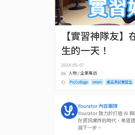
【實習神隊友】在 
生的一天！
2024-05-07
人物 / 企業專訪
PicCollage
intern
產品測試實習生
Yourator 內容團隊
Yourator 致力於打造
在資訊爆炸的時代，希望
涯下一步。