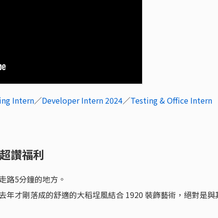
ing Intern
／
Developer Intern 2024
／
Testing & Office Intern
境＆超讚福利
走路5分鐘的地方。
年才剛落成的舒適的大稻埕風結合 1920 裝飾藝術，絕對是與