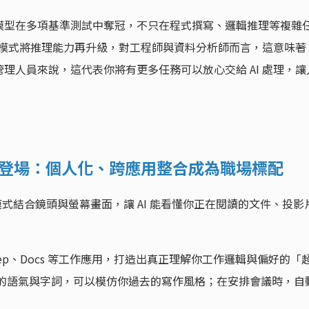
.5 Pro 模型在多項基準測試中奪冠，不只在程式撰寫、邏輯推理等複雜
nk」模式將推理能力再升級，對工程師與資料分析師而言，這意味著
理人員來說，這代表你將有更多任務可以放心交給 AI 處理，讓
 Live 登場：個人化、跨應用整合成為職場標配
ve 模式結合鏡頭與螢幕畫面，讓 AI 能看懂你正在閱讀的文件、投影
r、Keep、Docs 等工作應用，打造出真正理解你工作邏輯與偏好的「
郵件的語氣與字詞，可以模仿你過去的寫作風格；在安排會議時，自