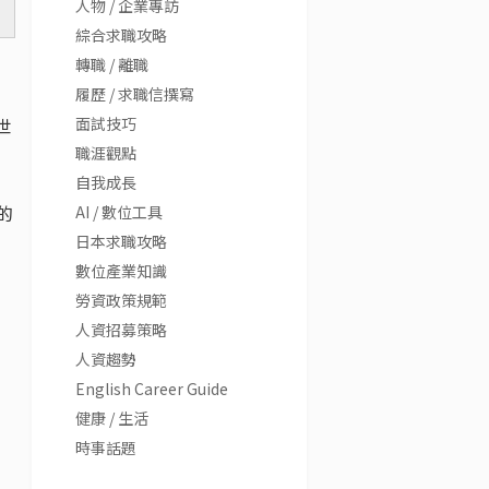
人物 / 企業專訪
綜合求職攻略
轉職 / 離職
履歷 / 求職信撰寫
世
面試技巧
職涯觀點
自我成長
的
AI / 數位工具
日本求職攻略
數位產業知識
勞資政策規範
人資招募策略
人資趨勢
English Career Guide
健康 / 生活
時事話題