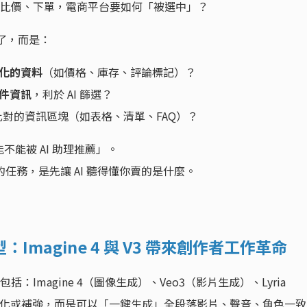
完成比價、下單，電商平台要如何「被選中」？
題了，而是：
化的資料
（如價格、庫存、評論標記）？
件資訊
，利於 AI 篩選？
與比對的資訊區塊（如表格、清單、FAQ）？
能被 AI 助理推薦」。
的任務，是先讓 AI 聽得懂你賣的是什麼。
magine 4 與 V3 帶來創作者工作革命
括：Imagine 4（圖像生成）、Veo3（影片生成）、Lyria
美化或補強，而是可以「一鍵生成」全段落影片、聲音、角色一致