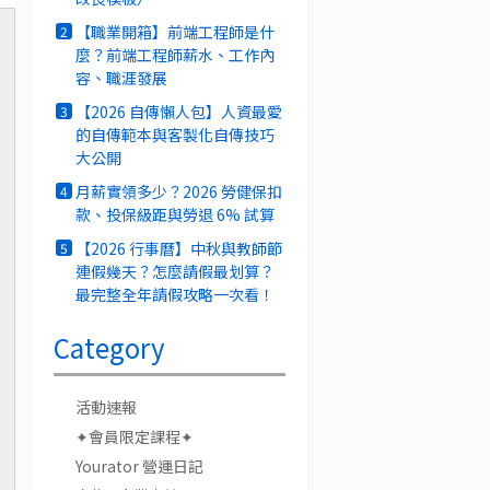
【職業開箱】前端工程師是什
2
麼？前端工程師薪水、工作內
容、職涯發展
【2026 自傳懶人包】人資最愛
3
的自傳範本與客製化自傳技巧
大公開
月薪實領多少？2026 勞健保扣
4
款、投保級距與勞退 6% 試算
【2026 行事曆】中秋與教師節
5
連假幾天？怎麼請假最划算？
最完整全年請假攻略一次看！
Category
活動速報
✦會員限定課程✦
Yourator 營運日記