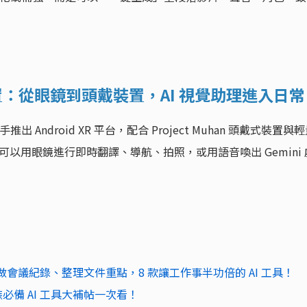
戴裝置：從眼鏡到頭戴裝置，AI 視覺助理進入日常
 攜手推出 Android XR 平台，配合 Project Muhan 頭戴式裝置與
。你可以用眼鏡進行即時翻譯、導航、拍照，或用語音喚出 Gemini 
？幫你做會議紀錄、整理文件重點，8 款讓工作事半功倍的 AI 工具！
族必備 AI 工具大補帖一次看！