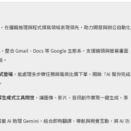
，在邏輯推理與程式撰寫領域表現領先，助力開發與辦公自動化
理
，整合 Gmail、Docs 等 Google 生態系，支援鏡頭與螢幕畫面
驗。
正式登場
，能處理多步驟任務與電商比價下單，開啟「AI 幫你完成
。
 2 等生成式工具問世
，讓圖像、影片、音訊創作實現一鍵生成，革
載 AI 助理 Gemini，結合即時翻譯、導航與視覺互動，將 AI 功