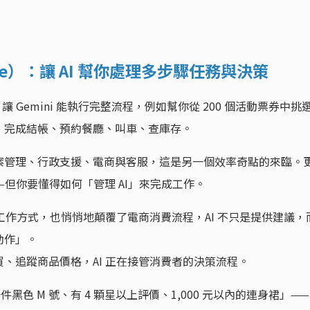
ode）：讓 AI 幫你處理多步驟任務與決策
，讓 Gemini 能執行完整流程，例如幫你從 200 個活動票券中挑
、完成結帳、預約餐廳、叫車、查庫存。
案管理、行政支援、電商與客服，這是另一個效率奇點的來臨。
——但你要懂得如何「管理 AI」來完成工作。
工作方式，也悄悄地顛覆了電商消費流程，AI 不只是提供建議，
動作」。
、追蹤商品價格，AI 正在接管消費者的決策流程。
色 M 號、有 4 顆星以上評價、1,000 元以內的連身裙」——