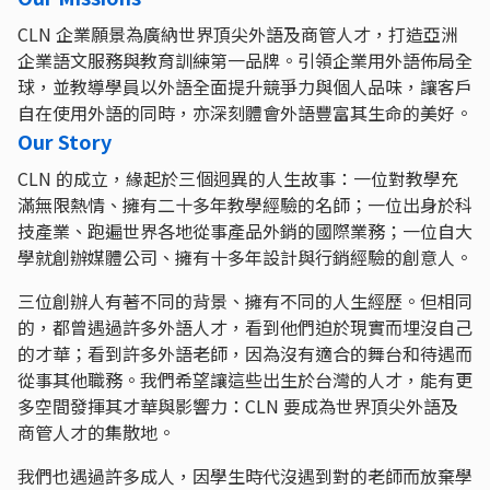
CLN 企業願景為廣納世界頂尖外語及商管人才，打造亞洲
企業語文服務與教育訓練第一品牌。引領企業用外語佈局全
球，並教導學員以外語全面提升競爭力與個人品味，讓客戶
自在使用外語的同時，亦深刻體會外語豐富其生命的美好。
Our Story
CLN 的成立，緣起於三個迥異的人生故事：一位對教學充
滿無限熱情、擁有二十多年教學經驗的名師；一位出身於科
技產業、跑遍世界各地從事產品外銷的國際業務；一位自大
學就創辦媒體公司、擁有十多年設計與行銷經驗的創意人。
三位創辦人有著不同的背景、擁有不同的人生經歷。但相同
的，都曾遇過許多外語人才，看到他們迫於現實而埋沒自己
的才華；看到許多外語老師，因為沒有適合的舞台和待遇而
從事其他職務。我們希望讓這些出生於台灣的人才，能有更
多空間發揮其才華與影響力：CLN 要成為世界頂尖外語及
商管人才的集散地。
我們也遇過許多成人，因學生時代沒遇到對的老師而放棄學