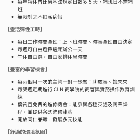
每年特休皆比勞基法規定日數多 5 天，補班日不需補
班
無限制之不扣薪病假
【靈活彈性工時】
每日工作時間彈性：上下班時間、時長彈性自由決定
每週可自由選擇遠距辦公一天
午休自由選，自由安排休息時間
【豐富的學習機會】
每兩個月一次的主管一對一聚餐：聊成長、談未來
每雙週定期進行 CLN 商學院的商管與實務操作教育訓
練
優質且免費的進修機會：能參與各種英語及商業課
程，並提供各式進修津貼
開放同仁兼職，發展多元技能
【舒適的環境氛圍】