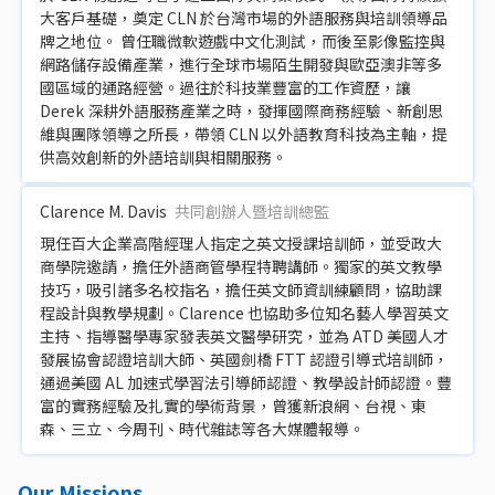
大客戶基礎，奠定 CLN 於台灣市場的外語服務與培訓領導品
牌之地位。 曾任職微軟遊戲中文化測試，而後至影像監控與
網路儲存設備產業，進行全球市場陌生開發與歐亞澳非等多
國區域的通路經營。過往於科技業豐富的工作資歷，讓
Derek 深耕外語服務產業之時，發揮國際商務經驗、新創思
維與團隊領導之所長，帶領 CLN 以外語教育科技為主軸，提
供高效創新的外語培訓與相關服務。
Clarence M. Davis
共同創辦人暨培訓總監
現任百大企業高階經理人指定之英文授課培訓師，並受政大
商學院邀請，擔任外語商管學程特聘講師。獨家的英文教學
技巧，吸引諸多名校指名，擔任英文師資訓練顧問，協助課
程設計與教學規劃。Clarence 也協助多位知名藝人學習英文
主持、指導醫學專家發表英文醫學研究，並為 ATD 美國人才
發展協會認證培訓大師、英國劍橋 FTT 認證引導式培訓師，
通過美國 AL 加速式學習法引導師認證、教學設計師認證。豐
富的實務經驗及扎實的學術背景，曾獲新浪網、台視、東
森、三立、今周刊、時代雜誌等各大媒體報導。
Our Missions