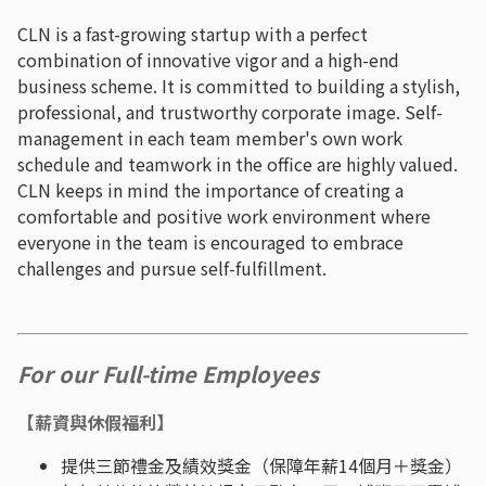
CLN is a fast-growing startup with a perfect
combination of innovative vigor and a high-end
business scheme. It is committed to building a stylish,
professional, and trustworthy corporate image. Self-
management in each team member's own work
schedule and teamwork in the office are highly valued.
CLN keeps in mind the importance of creating a
comfortable and positive work environment where
everyone in the team is encouraged to embrace
challenges and pursue self-fulfillment.
For our Full-time Employees
【薪資與休假福利】
提供三節禮金及績效獎金（保障年薪14個月＋獎金）