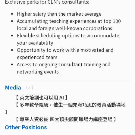
Exclusive perks for CLN's consultants:
Higher salary than the market average
Accumulating teaching experiences at top 100
local and foreign well-known corporations
Flexible scheduling options to accommodate
your availability
Opportunity to work with a motivated and
experienced team
Access to ongoing consultant training and
networking events
Media
( 3 )
【 英文培訓也可以用 AI 】
【 多年教學經驗，催生一個充滿巧思的教育活動場地
】
【 專業人資必訪 四大頂尖顧問職場力講座登場 】
Other Positions