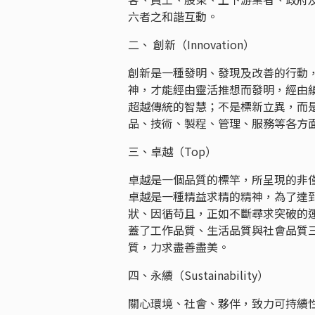
六者之和諧互動。
二、 創新（Innovation）
創新是一種發明、發現及改善的行動
神，才能經由靈活推想而發明，經由
超越傳統的智慧；不是標新立異，而
品、技術、製程、管理、服務等各方
三、卓越（Top）
卓越是一個品質的標竿，所呈現的非
卓越是一種精益求精的精神，為了達
狀、因循苟且，正如不斷尋求突破的
蓋了工作品質、生活品質與社會品質
質，力求盡善盡美。
四、永續（Sustainability）
關心環境、社會、夥伴，致力可持續