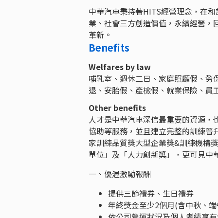
中華汽車秉持著HITS經營理念，在
業、社會三方創造價值，永續經營，
革新。
Benefits
Welfares by law
哺乳室、週休二日、家庭照顧假、勞
退、安胎假、產檢假、就業保險、員
Other benefits
人才是中華汽車深信最重要的資源，
協助等服務，並且建立完整的訓練晉
家訓練品質獎大型企業獎&訓練機構獎
單位」及「人力創新獎」，更可見中
一、優渥激勵報酬
提供三節禮券、生日禮券
年終獎金至少2個月(含中秋、端
依公司營運狀況及個人考績享有