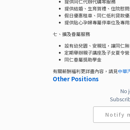
提供同仁代辦代購等服務
提供結婚、生育賀禮、住院慰問
假日優惠租車、同仁低利貸款優
提供貼心孕婦專屬停車位及專用
七、擴及眷屬服務
設有幼兒園、安親班，讓同仁無
定期舉辦親子講座及子女夏令營
同仁眷屬獎助學金
有關薪酬福利更詳盡內容，請見
中華
Other Positions
No 
Subscrib
Notify 