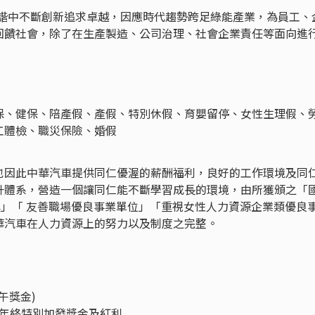
和諧中不斷創新追求卓越，因應時代趨勢跨足綠能產業，為員工、
回饋社會，除了在生產製造、公司治理、社會企業責任等面向進
保、健保、陪產假、產假、特別休假、育嬰留停、女性生理假、
工體檢、職災保險、婚假
也因此中華汽車提供同仁優渥的薪酬福利，良好的工作環境及同
升體系，營造一個讓同仁能不斷學習成長的環境，由所獲頒之「
」「 友善職場優良事業單位」「重視女性人力資源企業類優良
華汽車在人力資源上的努力以及制度之完整。
午獎金)
年終特別加發獎金及紅利