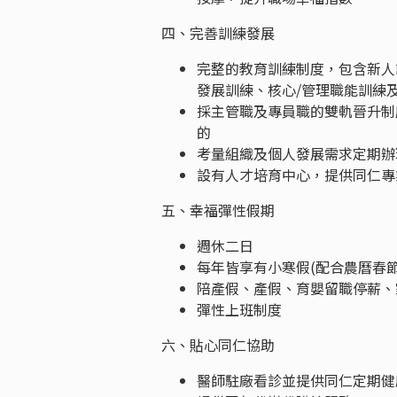
四、完善訓練發展
完整的教育訓練制度，包含新人訓練
發展訓練、核心/管理職能訓練
採主管職及專員職的雙軌晉升制
的
考量組織及個人發展需求定期辦
設有人才培育中心，提供同仁專
五、幸福彈性假期
週休二日
每年皆享有小寒假(配合農曆春節
陪產假、產假、育嬰留職停薪、
彈性上班制度
六、貼心同仁協助
醫師駐廠看診並提供同仁定期健