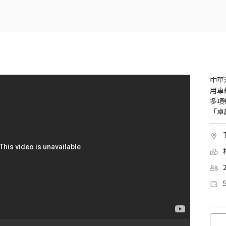
中華
用車
多項
「卓