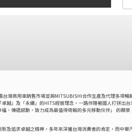
霸台灣商用車銷售市場並與MITSUBISHI合作生產及代理多項暢
卓越」及「永續」的HITS經營理念，一路伴隨著國人打拼出台
幸福、傳遞感動，致力成為最值得倚賴的多元移動伙伴」 的願景
創新及追求卓越之精神，多年來深獲台灣消費者的肯定，而中華