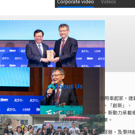
Corporate video
Videos
About Us
中華汽車於1969年以商用車起家，連
車種。秉持著「和諧」、「創新」、「
經濟奇蹟。以「新便利、新動力承載
創造圓融和諧的幸福企業。
也正因中華汽車踏實之經營，及秉持