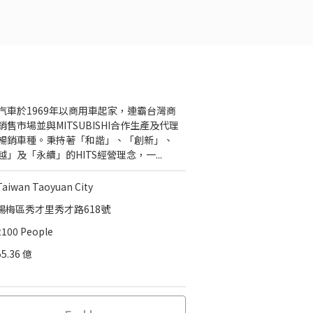
汽車於1969年以商用車起家，連霸台灣商
銷售市場並與MITSUBISHI合作生產及代理
暢銷車種。秉持著「和諧」、「創新」、
越」及「永續」的HITS經營理念，一...
Taiwan Taoyuan City
楊梅區秀才里秀才路618號
2100 People
55.36 億