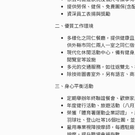
提供勞保、健保、免費團保(含配
資深員工表揚與獎勵
二、優質工作環境
多樣化之同仁餐廳，提供健康且豐
供外縣市同仁兩人一室之同仁宿
現代化休閒活動中心，備有健身
閱覽室等設施
多元的交通服務，如往返雙北、
除技術圖書室外，另有語言、商
三、身心平衡活動
定期舉辦年終聯誼餐會、歡樂家
年度健行活動、旅遊活動（八月
榮獲「體育署運動企業認證」，
羽球社、登山社等16個社團，
雇用專業視障按摩師，每週駐廠
按摩，提升職場幸福指數