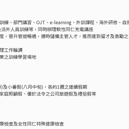
、部門講習、OJT、e-learning、外訓課程、海外研修、自
及派外人員訓練等，同時辦理軟性同仁充電講座
度，晉升管道暢通，適時儲備主管人才，進而達到留才及激勵之
理工作輪調
業之訓練學習場地
)及小暑假(八月中旬)，各約1週之連續假期
家庭照顧假、優於法令之公司旅遊假及禮俗假等
康檢查及女性同仁特殊健康檢查