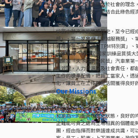
車也秉持取之社會用之於社會的理念
積極向海外發展外，更結合此綠色經
研發。
綜觀中華汽車的獲獎歷史，至今已經
獎」、第一家獲得「卓越服務獎」、
有產業第一家獲得「TPM特別賞」
一家獲得「第一屆 國家訓練品質獎大
續榮獲「天下企業公民獎」汽車業第
產管理，人力資源以及社會責任，都
工作的標準配備，把員工當家人，透
化，讓員工在工作與生活間獲得良好
Our Missions
一、 和諧（Harmony）
和諧為一均衡而穩定之狀態，良好的均衡
正難能可貴之處為立場相異的個體能
團，經由指揮而對樂譜達成共識，可
客、員工、股東、上下游業者、政府