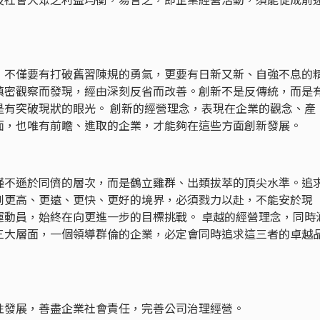
，不僅要有打破舊習陳規的勇氣，更要有日新又新、自強不息的
縝密觀察而發現，經由深刻反省而改善。創新不是反傳統，而是
是有突破現狀的眼光。 創新的經營理念，表現在企業的觀念、產
面，也唯有前瞻、進取的企業，才能夠在這些方面創新發展。
僅不遜於同儕的層次，而是鶴立雞群、出類拔萃的頂尖水準。追
到更高、更遠、更快、更好的境界，必須戮力以赴，不能安於現
運動員，始終在向更進一步的目標挑戰。 卓越的經營理念，同時
三大層面，一個領導群倫的企業，必定會同時追求這三者的卓越
性發展，善盡企業社會責任，完善公司治理經營。