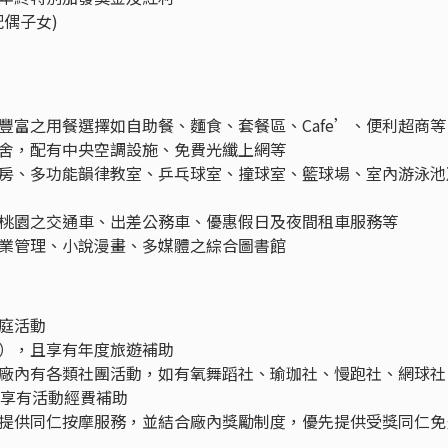
偶子女)
富之用餐選擇如自助餐、麵食、套餐區、Cafe’、便利超商等
舍，配有中央空調設施、免費光纖上網等
房、多功能韻律教室、乒乓球室、撞球室、籃球場、室內游泳池
桃園之交通車、出差公務車、優惠假日及夜間租車服務等
業管理、小說漫畫、多媒體之綜合圖書館
庭活動
），且享有年度旅遊補助
廠內有各類社團活動，如有氧舞蹈社、瑜珈社、慢跑社、網球社
並享有活動經費補助
提供同仁按摩服務，並結合廠內獎勵制度，優先提供受獎同仁免