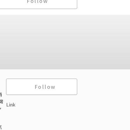
Follow
Follow
銷
灣
Link
，
汽